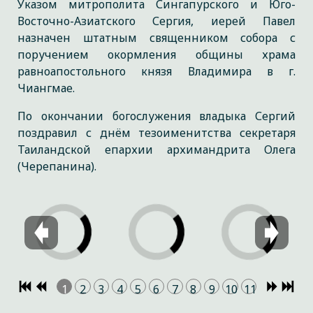
Указом митрополита Сингапурского и Юго-
Восточно-Азиатского Сергия, иерей Павел
назначен штатным священником собора с
поручением окормления общины храма
равноапостольного князя Владимира в г.
Чиангмае.
По окончании богослужения владыка Сергий
поздравил с днём тезоименитства секретаря
Таиландской епархии архимандрита Олега
(Черепанина).
1
2
3
4
5
6
7
8
9
10
11