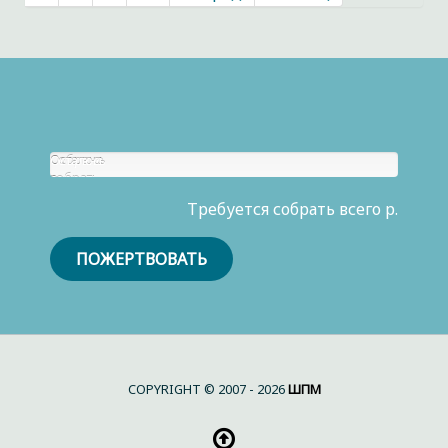
Собрано
Осталось
р.
собрать
0
Требуется собрать всего р.
р.
ПОЖЕРТВОВАТЬ
COPYRIGHT © 2007 - 2026
ШПМ