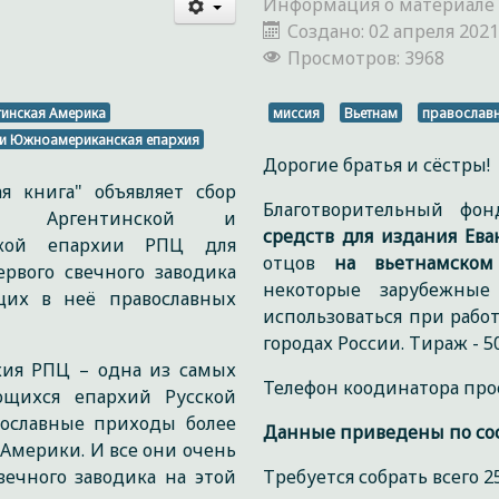
Информация о материале
Создано: 02 апреля 202
Просмотров: 3968
тинская Америка
миссия
Вьетнам
православн
 и Южноамериканская епархия
Дорогие братья и сёстры!
я книга" объявляет сбор
Благотворительный фо
я Аргентинской и
средств для издания Ева
ской епархии РПЦ для
отцов
на вьетнамском
рвого свечного заводика
некоторые зарубежны
щих в неё православных
использоваться при рабо
городах России. Тираж - 5
хия РПЦ – одна из самых
Телефон коодинатора про
щихся епархий Русской
вославные приходы более
Данные приведены по сост
Америки. И все они очень
вечного заводика на этой
Требуется собрать всего 25