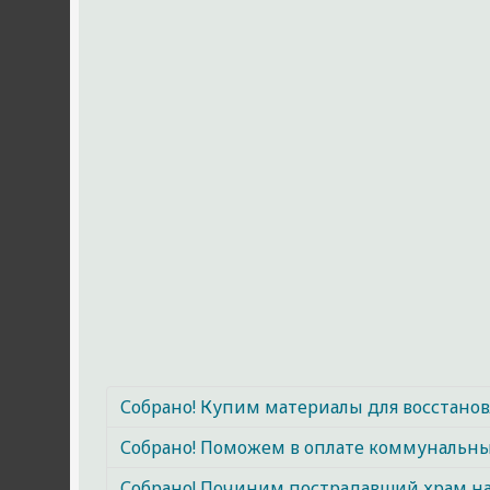
Собрано! Купим материалы для восстан
Собрано! Поможем в оплате коммунальных
Собрано! Починим пострадавший храм н