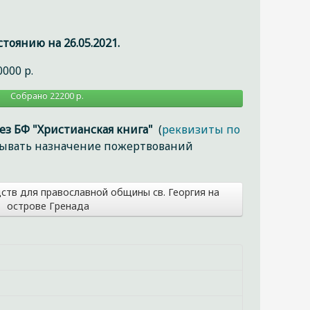
оянию на 26.05.2021.
000 р.
Собрано 22200 р.
Осталось
собрать
0
ез БФ "Христианская книга"
(
реквизиты по
р.
азывать назначение пожертвований
ств для православной общины св. Георгия на
острове Гренада