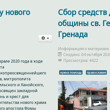
у нового
Сбор средств
общины св. Ге
Гренада
Информация о материале
Создано: 04 октября 202
Просмотров: 4422
врале 2020 года в ходе
та
окопреосвященнейшего
нужна помощь
православие
а, митрополита
льского и Ханойского,
освящен закладной
нь и крест для
ительства нового храма
ого апостола Фомы