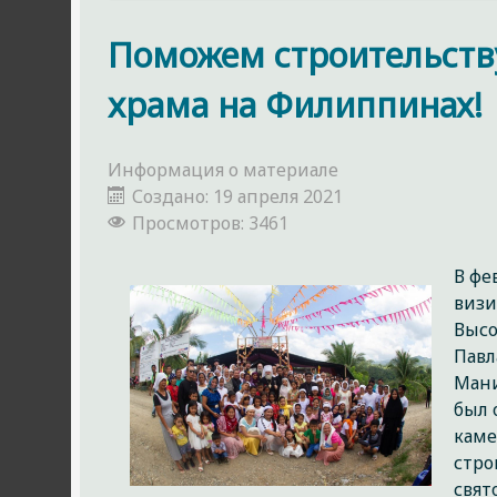
Поможем строительств
храма на Филиппинах!
Информация о материале
Создано: 19 апреля 2021
Просмотров: 3461
В фе
визи
Выс
Павл
Мани
был 
каме
стро
свят