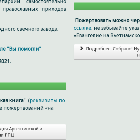
пархии самостоятельно
 православных приходов
Пожертвовать можно чер
ссылке
, не забывайте ук
дного свечного завода,
«Евангелие на Вьетнамско
ле "Вы помогли"
Подробнее: Собрано! Ну
н
021.
Осталось
собрать
0
кая книга"
(
реквизиты по
р.
ие пожертвований «на
для Аргентинской и
ии РПЦ