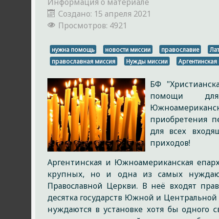
Информация о материале
Создано: 15 апреля 2021
Просмотров: 4921
нужна помощь
новости миссии
православие
Ла
православная миссия
Нужды миссии
Аргентинская
БФ "Христианска
помощи дл
Южноамерикан
приобретения пе
для всех входя
приходов!
Аргентинская и Южноамериканская епар
крупных, но и одна из самых нуждаю
Православной Церкви. В неё входят пра
десятка государств Южной и Центральной 
нуждаются в установке хотя бы одного с