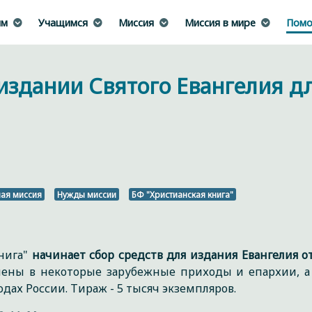
им
Учащимся
Миссия
Миссия в мире
Помо
здании Святого Евангелия д
ая миссия
Нужды миссии
БФ "Христианская книга"
нига"
начинает сбор средств для издания Евангелия о
лены в некоторые зарубежные приходы и епархии, а 
ах России. Тираж - 5 тысяч экземпляров.