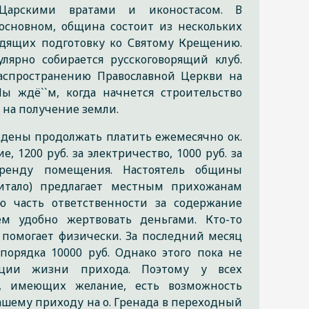
Царскими вратами и иконостасом. В
основном, община состоит из нескольких
дящих подготовку ко Святому Крещению.
улярно собирается русскоговорящий клуб.
аспространению Православной Церкви на
Мы ждё``м, когда начнется строительство
 на получение земли.
ены продолжать платить ежемесячно ок.
е, 1200 руб. за электричество, 1000 руб. за
аренду помещения. Настоятель общины
итало) предлагает местным прихожанам
ю часть ответственности за содержание
ем удобно жертвовать деньгами. Кто-то
 помогает физически. За последний месяц
порядка 10000 руб. Однако этого пока не
ации жизни прихода. Поэтому у всех
н, имеющих желание, есть возможность
ашему приходу на о. Гренада в переходный