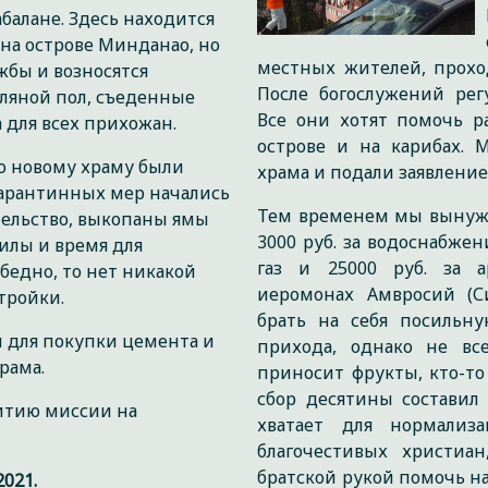
балане. Здесь находится
на острове Минданао, но
местных жителей, прохо
жбы и возносятся
После богослужений рег
мляной пол, съеденные
Все они хотят помочь р
 для всех прихожан.
острове и на карибах. 
о новому храму были
храма и подали заявление
карантинных мер начались
Тем временем мы вынужд
тельство, выкопаны ямы
3000 руб. за водоснабжени
силы и время для
газ и 25000 руб. за 
 бедно, то нет никакой
иеромонах Амвросий (С
тройки.
брать на себя посильну
й для покупки цемента и
прихода, однако не вс
рама.
приносит фрукты, кто-то
сбор десятины составил 
итию миссии на
хватает для нормализ
благочестивых христиа
братской рукой помочь н
021.