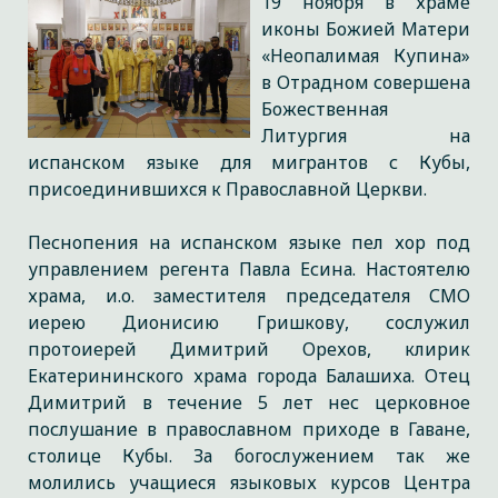
19 ноября в храме
иконы Божией Матери
«Неопалимая Купина»
в Отрадном совершена
Божественная
Литургия на
испанском языке для мигрантов с Кубы,
присоединившихся к Православной Церкви.
Песнопения на испанском языке пел хор под
управлением регента Павла Есина. Настоятелю
храма, и.о. заместителя председателя СМО
иерею Дионисию Гришкову, сослужил
протоиерей Димитрий Орехов, клирик
Екатерининского храма города Балашиха. Отец
Димитрий в течение 5 лет нес церковное
послушание в православном приходе в Гаване,
столице Кубы. За богослужением так же
молились учащиеся языковых курсов Центра