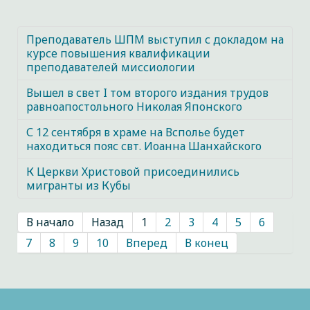
Преподаватель ШПМ выступил с докладом на
курсе повышения квалификации
преподавателей миссиологии
Вышел в свет I том второго издания трудов
равноапостольного Николая Японского
С 12 сентября в храме на Всполье будет
находиться пояс свт. Иоанна Шанхайского
К Церкви Христовой присоединились
мигранты из Кубы
В начало
Назад
1
2
3
4
5
6
7
8
9
10
Вперед
В конец