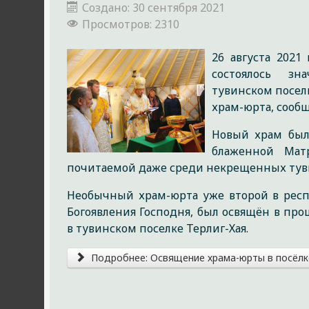
Создано: 30 сентября 2021
Просмотров: 2310
26 августа 2021
состоялось з
тувинском посел
храм-юрта, сооб
Новый храм был
блаженной Мат
почитаемой даже среди некрещенных тув
Необычный храм-юрта уже второй в респу
Богоявления Господня, был освящён в про
в тувинском поселке Терлиг-Хая.
Подробнее: Освящение храма-юрты в посёлк