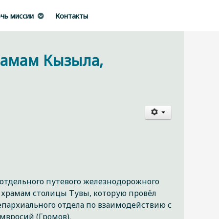
чь миссии
Контакты
рамам Кызыла,
о отдельного путевого железнодорожного
м храмам столицы Тувы, которую провёл
 епархиального отдела по взаимодействию с
вросий (Громов).