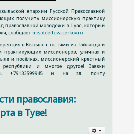
зыльской епархии Русской Православной
ающих получить миссионерскую практику
зд православной молодёжи в Туве, который
юля, сообщает
misotdeltuva.cerkov.ru
еренция в Кызыле с гостями из Тайланда и
м практикующих миссионеров, уличная и
зыле и посёлках, миссионерский крестный
 республики и многое другое! Заявки
л. +79133599945 и на эл. почту
сти православия:
та в Туве!