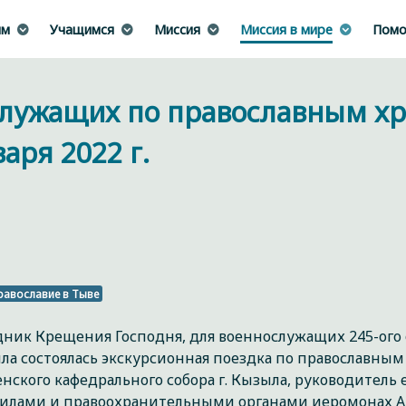
им
Учащимся
Миссия
Миссия в мире
Помо
служащих по православным х
аря 2022 г.
равославие в Тыве
здник Крещения Господня, для военнослужащих 245-ог
ыла состоялась экскурсионная поездка по православны
нского кафедрального собора г. Кызыла, руководитель
лами и правоохранительными органами иеромонах Ам