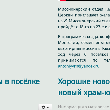
Миссионерский отдел Кы
Церкви приглашает жел
на VI Миссионерский съе
пройдёт с 18-го по 27-е и
В программе съезда: конф
Монголии, обмен опыто
квартирная миссия в Кы
ход через 6 посёлков
принимаются по те
antoniyvrn@yandex.ru
 в посёлке
Хорошие ново
новый храм-юр
Информация о материале