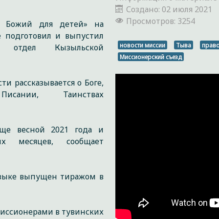
Создано: 02 июля 2021
Просмотров: 3254
н Божий для детей» на
е подготовил и выпустил
новости миссии
Тыва
прав
ий отдел Кызыльской
Миссионерский съезд
сти рассказывается о Боге,
исании, Таинствах
еще весной 2021 года и
их месяцев, сообщает
языке выпущен тиражом в
миссионерами в тувинских