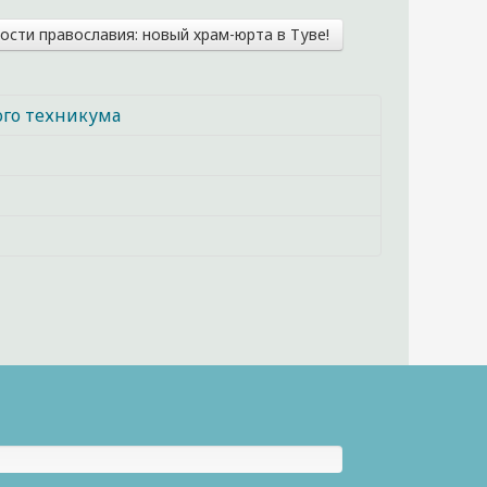
сти православия: новый храм-юрта в Туве!
ого техникума