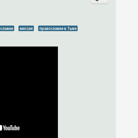
ославие
миссия
православие в Тыве