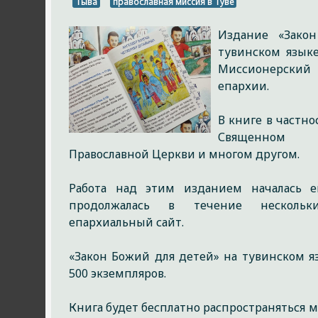
Тыва
православная миссия в Туве
Издание «Зако
тувинском язык
Миссионерск
епархии.
В книге в частно
Священном П
Православной Церкви и многом другом.
Работа над этим изданием началась 
продолжалась в течение нескольк
епархиальный сайт.
«Закон Божий для детей» на тувинском 
500 экземпляров.
Книга будет бесплатно распространяться 