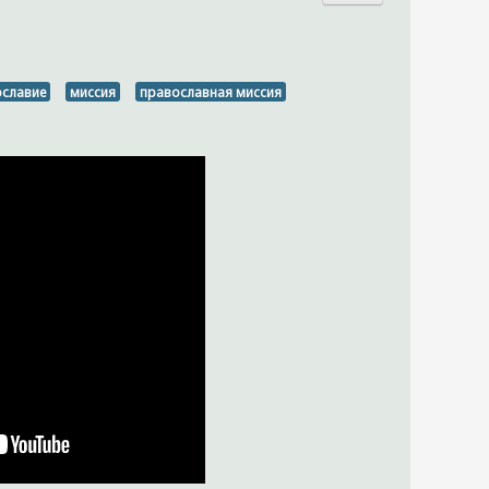
ославие
миссия
православная миссия