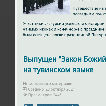
Путешествие нача
последним пункт
Участники экскурсии услышали о истории 
чтимых иконах и конечно же о празднике 
была освящена после праздничной Литурги
Выпущен "Закон Божий
на тувинском языке
Информация о материале
Создано: 23 октября 2021
Просмотров: 2446