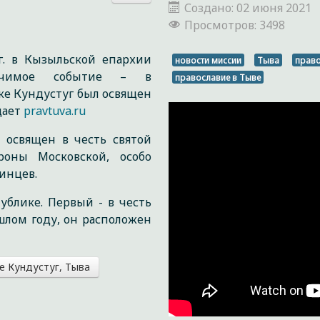
Создано: 02 июня 2021
Просмотров: 3498
 г. в Кызыльской епархии
новости миссии
Тыва
прав
начимое событие – в
православие в Тыве
ке Кундустуг был освящен
щает
pravtuva.ru
 освящен в честь святой
роны Московской, особо
инцев.
блике. Первый - в честь
шлом году, он расположен
е Кундустуг, Тыва