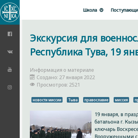
Школа
Поступающ
Экскурсия для военно
Республика Тува, 19 янв
Информация о материале
Создано: 27 января 2022
Просмотров: 2521
новости миссии
Тыва
православие
миссия
п
19 января, в пра
батальона г. Кыз
ключарь Воскресе
Вооруженными си