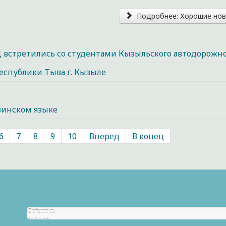
Подробнее: Хорошие ново
 встретились со студентами Кызыльского автодорожн
республики Тыва г. Кызыле
и
винском языке
6
7
8
9
10
Вперед
В конец
Собрано
Осталось
р.
собрать