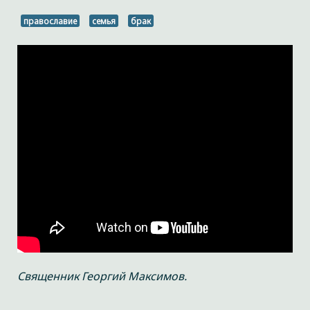
православие
семья
брак
Священник Георгий Максимов.