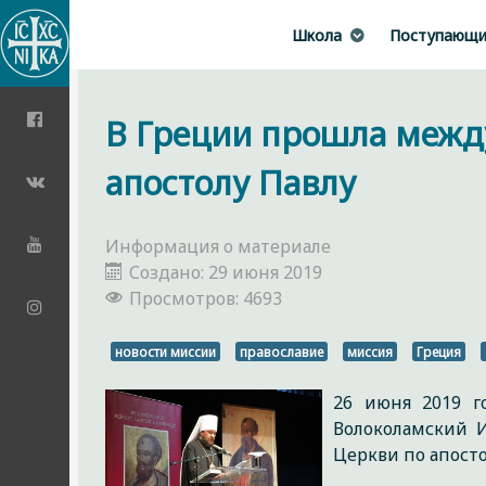
Школа
Поступающ
В Греции прошла межд
апостолу Павлу
Информация о материале
Создано: 29 июня 2019
Просмотров: 4693
новости миссии
православие
миссия
Греция
26 июня 2019 г
Волоколамский 
Церкви по апосто