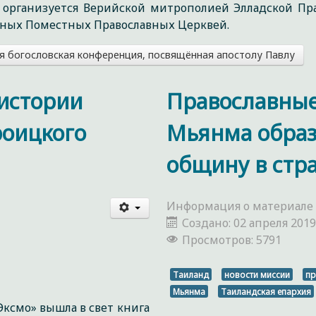
организуется Верийской митрополией Элладской Пра
азных Поместных Православных Церквей.
 богословская конференция, посвящённая апостолу Павлу
 истории
Православные
роицкого
Мьянма образ
общину в стр
Информация о материале
Создано: 02 апреля 201
Просмотров: 5791
Таиланд
новости миссии
пр
Мьянма
Таиландская епархия
Эксмо» вышла в свет книга