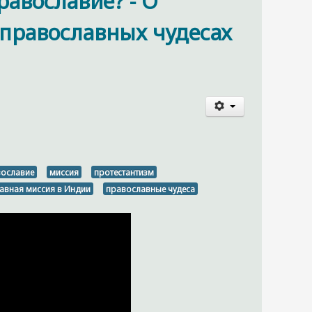
равославие? - О
православных чудесах
вославие
миссия
протестантизм
авная миссия в Индии
православные чудеса