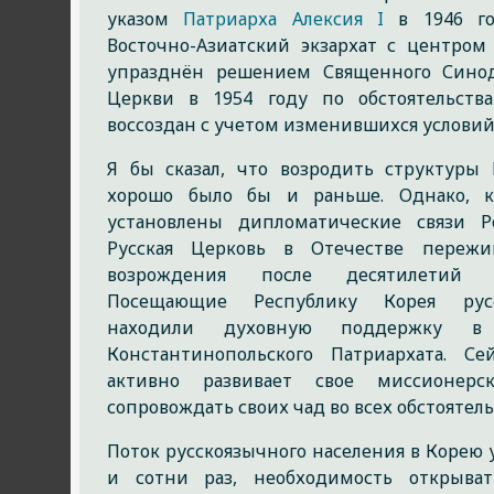
указом
Патриарха Алексия I
в 1946 го
Восточно-Азиатский экзархат с центром 
упразднён решением Священного Синод
Церкви в 1954 году по обстоятельств
воссоздан с учетом изменившихся условий
Я бы сказал, что возродить структуры
хорошо было бы и раньше. Однако, к
установлены дипломатические связи 
Русская Церковь в Отечестве пережи
возрождения после десятилетий а
Посещающие Республику Корея рус
находили духовную поддержку в
Константинопольского Патриархата. С
активно развивает свое миссионерск
сопровождать своих чад во всех обстоятел
Поток русскоязычного населения в Корею у
и сотни раз, необходимость открыва