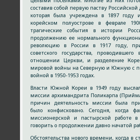
целыми посёлками. Многие из них пото
составив собой первую паству Российской
которая была учреждена в 1897 году 
корейском полуострове в феврале 19
трагические события в истории Рос
продолжению ее нормального функциони
революцию в России в 1917 году, пр
советского государства, проводившего
отношении Церкви, и разделение Кор
мировой войны на Северную и Южную с 
войной в 1950-1953 годах.
Власти Южной Кореи в 1949 году высла
миссии архимандрита Поликарпа (Приймак
причин деятельность миссии была при
было конфисковано. Сегодня, когда фа
миссионерской и пастырской работе в
говорить о продолжении давно начатой ра
Обстоятельства нового времени, когда в 