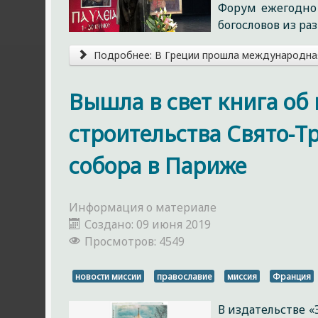
Форум ежегодно 
богословов из р
Подробнее: В Греции прошла международная
Вышла в свет книга об
строительства Свято-Т
собора в Париже
Информация о материале
Создано: 09 июня 2019
Просмотров: 4549
новости миссии
православие
миссия
Франция
В издательстве «