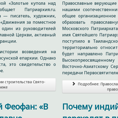
ной «Золотые купола над
Православные верующие 
бщает Патриархия.ru.
нашими соотечественни
а — писатель, художник,
общее организационное
 «Движения за поместное
образовать правосла
, один из руководителей
Московского Патриархат
славной Церкви, активный
имя Святейшего Патриар
ранции.
поступило в Таиландско
территориально относи
истории возведения на
будет направлено Патр
сунской епархии. Однако
Высокопреосвященном
та, это свидетельство о
Восточно-Азиатскому Се
е.
передачи Первосвятителю
ии строительства Свято-
Подробнее: Правосла
риже
право
 Феофан: «В
Почему инди