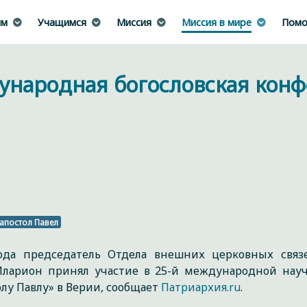
им
Учащимся
Миссия
Миссия в мире
Помо
ународная богословская кон
апостол Павел
ода председатель Отдела внешних церковных связ
Иларион принял участие в 25-й международной науч
лу Павлу» в Верии, сообщает
Патриархия.ru
.