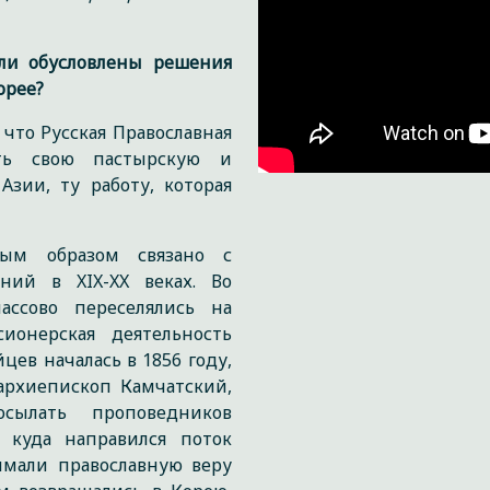
ли обусловлены решения
орее?
то Русская Православная
ить свою пастырскую и
зии, ту работу, которая
ным образом связано с
ний в XIX-XX веках. Во
ассово переселялись на
ионерская деятельность
цев началась в 1856 году,
архиепископ Камчатский,
сылать проповедников
 куда направился поток
имали православную веру