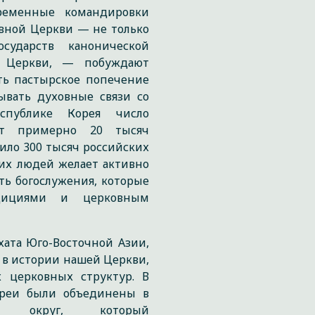
ременные командировки
авной Церкви — не только
сударств канонической
ой Церкви, — побуждают
ть пастырское попечение
ывать духовные связи со
спублике Корея число
яет примерно 20 тысяч
тило 300 тысяч российских
тих людей желает активно
ть богослужения, которые
адициями и церковным
хата Юго-Восточной Азии,
м в истории нашей Церкви,
 церковных структур. В
ореи были объединены в
чий округ, который