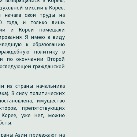
м возвращались в Корею,
 духовной миссии в Корее,
и начала свои труды на
00 года, и только лишь
сии и Кореи помешали
рования. Я имею в виду
иведшую к образованию
 враждебную политику в
еи по окончании Второй
последующей гражданской
ли из страны начальника
а). В силу политических
остановлена, имущество
кторов, препятствующих
 Корее, уже нет, можно
боты.
страны Азии приезжают на