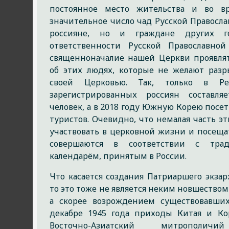
постоянное место жительства и во в
значительное число чад Русской Правосл
россияне, но и граждане других го
ответственности Русской Православн
священноначалие нашей Церкви проявля
об этих людях, которые не желают разр
своей Церковью. Так, только в Ре
зарегистрированных россиян составл
человек, а в 2018 году Южную Корею посе
туристов. Очевидно, что немалая часть э
участвовать в церковной жизни и посеща
совершаются в соответствии с тр
календарём, принятым в России.
Что касается создания Патриаршего экзар
то это тоже не является неким новшество
а скорее возрождением существовавших
декабре 1945 года приходы Китая и К
Восточно-Азиатский митрополи