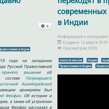
давно
переходят в п
современных 
в Индии
Информация о материале
Создано: 12 марта 2019
Просмотров: 5599
Православие в Корее
19 года на заседании
новости миссии
Индия
пра
да Русской Православной
Православие в Индии
Правосл
о
принято решение
об
в составе
Патриаршего
Восточной Азии
Корейской
авящим архиереем был
ий Феофан
. Об истории и
ее, а также об устроении
дыка Феофан рассказал в