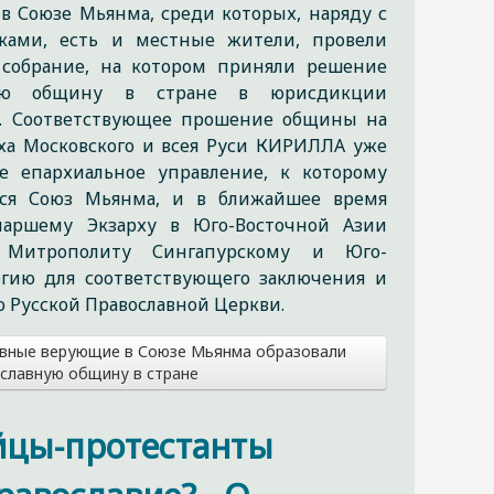
в Союзе Мьянма, среди которых, наряду с
ками, есть и местные жители, провели
 собрание, на котором приняли решение
вную общину в стране в юрисдикции
а. Соответствующее прошение общины на
ха Московского и всея Руси КИРИЛЛА уже
е епархиальное управление, к которому
тся Союз Мьянма, и в ближайшее время
иаршему Экзарху в Юго-Восточной Азии
у Митрополиту Сингапурскому и Юго-
ргию для соответствующего заключения и
 Русской Православной Церкви.
вные верующие в Союзе Мьянма образовали
славную общину в стране
йцы-протестанты