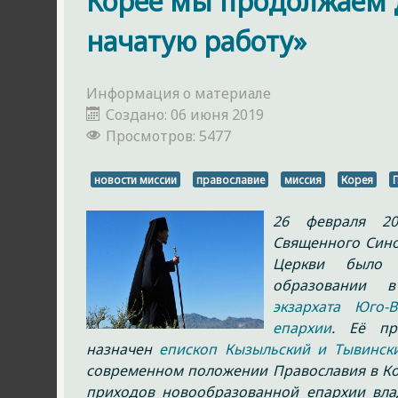
Корее мы продолжаем 
начатую работу»
Информация о материале
Создано: 06 июня 2019
Просмотров: 5477
новости миссии
православие
миссия
Корея
26 февраля 20
Священного Сино
Церкви был
образовании 
экзархата Юго-
епархии
. Её пр
назначен
епископ Кызыльский и Тывинск
современном положении Православия в Кор
приходов новообразованной епархии вла