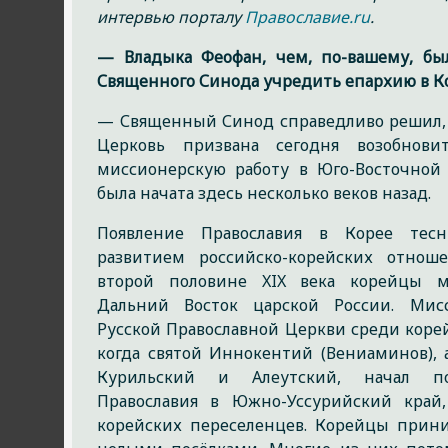
интервью порталу
Православие.ru
.
— Владыка Феофан, чем, по-вашему, бы
Священного Синода учредить епархию в К
— Священный Синод справедливо решил, ч
Церковь призвана сегодня возобнов
миссионерскую работу в Юго-Восточной А
была начата здесь несколько веков назад.
Появление Православия в Корее тес
развитием российско-корейских отноше
второй половине XIX века корейцы м
Дальний Восток царской России. Мисс
Русской Православной Церкви среди корей
когда святой Иннокентий (Вениаминов), 
Курильский и Алеутский, начал по
Православия в Южно-Уссурийский край,
корейских переселенцев. Корейцы прин