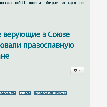
вославной Церкви и собирает иерархов и
 верующие в Союзе
овали православную
ане
9
авославие
миссия
православная миссия