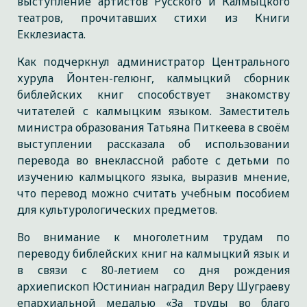
выступление артистов Русского и Калмыцкого
театров, прочитавших стихи из Книги
Екклезиаста.
Как подчеркнул администратор Центрального
хурула Йонтен-гелюнг, калмыцкий сборник
библейских книг способствует знакомству
читателей с калмыцким языком. Заместитель
министра образования Татьяна Питкеева в своём
выступлении рассказала об использовании
перевода во внеклассной работе с детьми по
изучению калмыцкого языка, выразив мнение,
что перевод можно считать учебным пособием
для культурологических предметов.
Во внимание к многолетним трудам по
переводу библейских книг на калмыцкий язык и
в связи с 80-летием со дня рождения
архиепископ Юстиниан наградил Веру Шуграеву
епархиальной медалью «За труды во благо