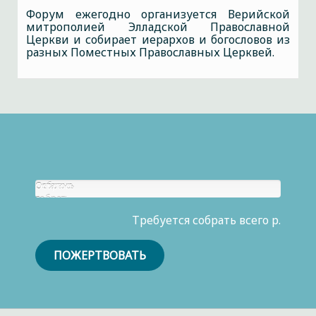
Форум ежегодно организуется Верийской
митрополией Элладской Православной
Церкви и собирает иерархов и богословов из
разных Поместных Православных Церквей.
Собрано
Осталось
р.
собрать
0
Требуется собрать всего р.
р.
ПОЖЕРТВОВАТЬ