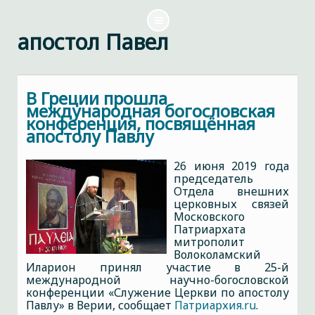
апостол Павел
В Греции прошла
международная богословская
конференция, посвящённая
апостолу Павлу
26 июня 2019 года
председатель
Отдела внешних
церковных связей
Московского
Патриархата
митрополит
Волоколамский
Иларион принял участие в 25-й
международной научно-богословской
конференции «Служение Церкви по апостолу
Павлу» в Верии, сообщает
Патриархия.ru
.