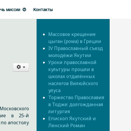
чь миссии
Контакты
Массовое крещение
цыган (рома) в Греции
IV Православный съезд
молодёжи Якутии
Уроки православной
культуры прошли в
школах отдалённых
наслегов Вилюйского
улуса
Торжество Православия
в Тодже: долгожданная
Московского
литургия
тие в 25-й
Епископ Якутский и
по апостолу
Ленский Роман