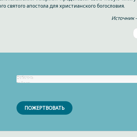
го святого апостола для христианского богословия.
Источник 
Собрано
Осталось
р.
собрать
0
р.
ПОЖЕРТВОВАТЬ