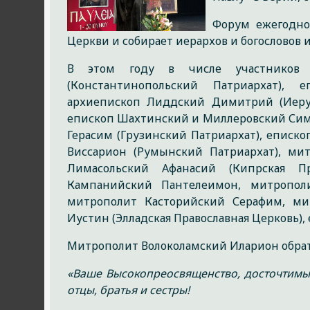
Форум ежегодно
Церкви и собирает иерархов и богословов
В этом году в числе участников 
(Константинопольский Патриархат), 
архиепископ Лиддский Димитрий (Иеру
епископ Шахтинский и Миллеровский Сим
Герасим (Грузинский Патриархат), еписк
Виссарион (Румынский Патриархат), мит
Лимасольский Афанасий (Кипрская Пр
Кампанийский Пантелеимон, митропол
митрополит Касторийский Серафим, м
Иустин (Элладская Православная Церковь),
Митрополит Волоколамский Иларион обрати
«Ваше Высокопреосвященство, досточтимы
отцы, братья и сестры!