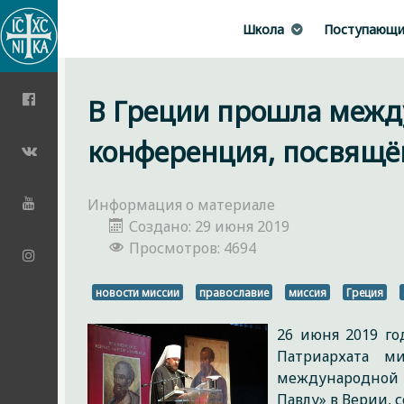
Школа
Поступающ
В Греции прошла межд
конференция, посвящё
Информация о материале
Создано: 29 июня 2019
Просмотров: 4694
новости миссии
православие
миссия
Греция
26 июня 2019 го
Патриархата м
международной н
Павлу» в Верии, 