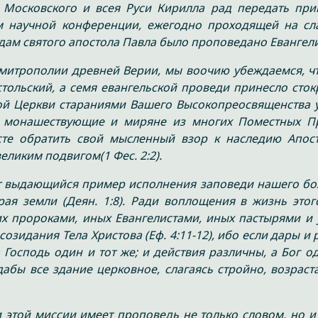
Московского и всея Руси Кирилла рад передать прив
ам научной конференции, ежегодно проходящей на сл
дам святого апостола Павла было проповедано Евангели
митрополии древней Верии, мы воочию убеждаемся, чт
остольский, а семя евангельской проведи принесло сто
тной Церкви стараниями Вашего Высокопреосвященства 
и, монашествующие и миряне из многих Поместных П
сте обратить свой мысленный взор к наследию Апост
ликим подвигом(1 Фес. 2:2).
ет выдающийся пример исполнения заповеди нашего бо
ая земли (Деян. 1:8). Ради воплощения в жизнь это
их пророками, иных Евангелистами, иных пастырями и 
озидания Тела Христова (Еф. 4:11-12), ибо если дары и 
 Господь один и тот же; и действия различны, а Бог од
 дабы все здание церковное, слагаясь стройно, возраст
 этой миссии имеет проповедь не только словом, но и