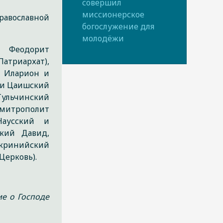
совершил
миссионерское
равославной
богослужение для
молодёжи
 Феодорит
триархат),
й Иларион и
 и Цаишский
Тульчинский
 митрополит
Наусский и
кий Давид,
кринийский
Церковь).
е о Господе