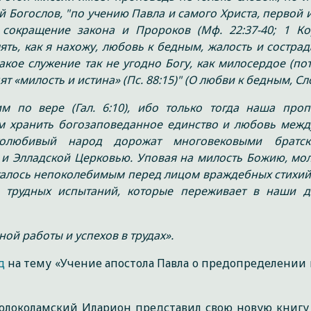
рий Богослов, "по учению Павла и самого Христа, первой
окращение закона и Пророков (Мф. 22:37-40; 1 Кор.
ть, как я нахожу, любовь к бедным, жалость и сострад
акое служение так не угодно Богу, как милосердое (по
 «милость и истина» (Пс. 88:15)" (О любви к бедным, Сло
по вере (Гал. 6:10), ибо только тогда наша проп
м хранить богозаповеданное единство и любовь межд
толюбивый народ дорожат многовековыми братск
и Элладской Церковью. Уповая на милость Божию, мол
осталось непоколебимым перед лицом враждебных стихий
х трудных испытаний, которые переживает в наши 
й работы и успехов в трудах».
д
на тему «Учение апостола Павла о предопределении 
олоколамский Иларион представил свою новую книгу 