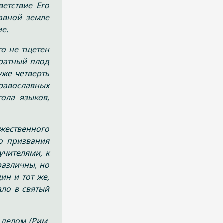
етствие Его
авной земле
е.
о не тщетен
кратный плод
уже четверть
равославных
ола языков,
жественного
го призвания
учителями, к
различны, но
ин и тот же,
ало в святый
 делом (Рим.