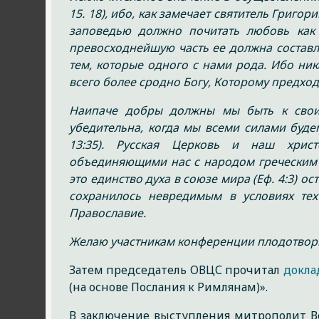
15. 18), ибо, как замечает святитель Григо
заповедью должно почитать любовь как с
превосходнейшую часть ее должна составля
тем, которые одного с нами рода. Ибо ник
всего более сродно Богу, Которому предходят
Наипаче добры должны мы быть к своим 
убедительна, когда мы всеми силами буде
13:35). Русская Церковь и наш хрис
объединяющими нас с народом греческим 
это единство духа в союзе мира (Еф. 4:3) 
сохранилось невредимым в условиях те
Православие.
Желаю участникам конференции плодотворно
Затем председатель ОВЦС прочитал
докла
(на основе Послания к Римлянам)».
В заключение выступления митрополит В