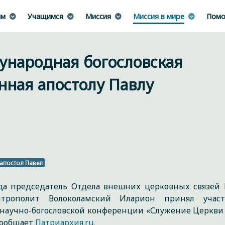
им
Учащимся
Миссия
Миссия в мире
Помо
ународная богословская
нная апостолу Павлу
апостол Павел
да председатель Отдела внешних церковных связей 
итрополит Волоколамский Иларион принял учас
аучно-богословской конференции «Служение Церкви 
сообщает
Патриархия.ru
.