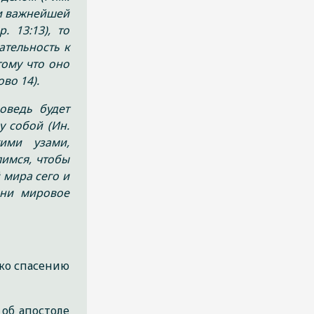
 и важнейшей
 13:13), то
ательность к
тому что оно
во 14).
оведь будет
у собой (Ин.
ими узами,
имся, чтобы
 мира сего и
дни мировое
ко спасению
об апостоле