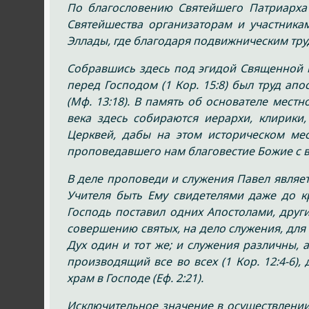
По благословению Святейшего Патриарха 
Святейшества организаторам и участник
Эллады, где благодаря подвижническим тру
Собравшись здесь под эгидой Священной 
перед Господом (1 Кор. 15:8) был труд ап
(Мф. 13:18). В память об основателе мес
века здесь собираются иерархи, клирик
Церквей, дабы на этом историческом ме
проповедавшего нам благовестие Божие с ве
В деле проповеди и служения Павел явля
Учителя быть Ему свидетелями даже до кр
Господь поставил одних Апостолами, друг
совершению святых, на дело служения, для с
Дух один и тот же; и служения различны, а
производящий все во всех (1 Кор. 12:4-6),
храм в Господе (Еф. 2:21).
Исключительное значение в осуществлении