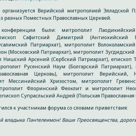
 организуется Верийской митрополией Элладской П
 из разных Поместных Православных Церквей.
конференции были: митрополит Лаодикийский
епископ Сафитский Димитрий (Антиохийский Па
салимский Патриархат), митрополит Волоколамски
он (Московский Патриархат), митрополит Зугдидский
оп Нишский Арсений (Сербский Патриархат), епископ 
рополит Русенский Наум (Болгарский Патриархат),
авославная Церковь), митрополит Верийский, 
ит Мессинийский Хризостом, митрополит Гревенс
итрополит Флоринский Феоклит и митрополит Нео
 епископ Супрасльский Андрей (Польская Православная 
лся к участникам форума со словами приветствия:
й владыка Пантелеимон! Ваши Преосвященства, дороги