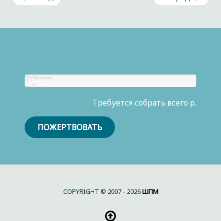
Собрано
Осталось
р.
собрать
0
Требуется собрать всего р.
р.
ПОЖЕРТВОВАТЬ
COPYRIGHT © 2007 - 2026
ШПМ