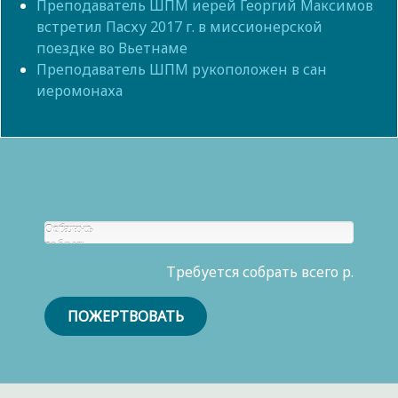
Преподаватель ШПМ иерей Георгий Максимов
встретил Пасху 2017 г. в миссионерской
поездке во Вьетнаме
Преподаватель ШПМ рукоположен в сан
иеромонаха
Собрано
Осталось
р.
собрать
0
Требуется собрать всего р.
р.
ПОЖЕРТВОВАТЬ