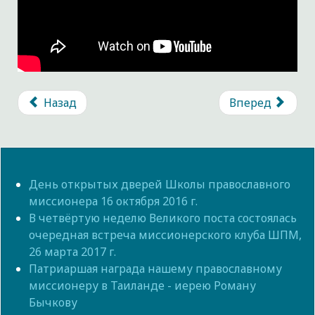
Назад
Вперед
День открытых дверей Школы православного
миссионера 16 октября 2016 г.
В четвёртую неделю Великого поста cостоялась
очередная встреча миссионерского клуба ШПМ,
26 марта 2017 г.
Патриаршая награда нашему православному
миссионеру в Таиланде - иерею Роману
Бычкову