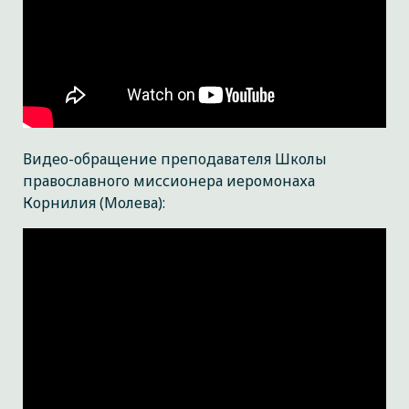
Видео-обращение преподавателя Школы
православного миссионера иеромонаха
Корнилия (Молева):