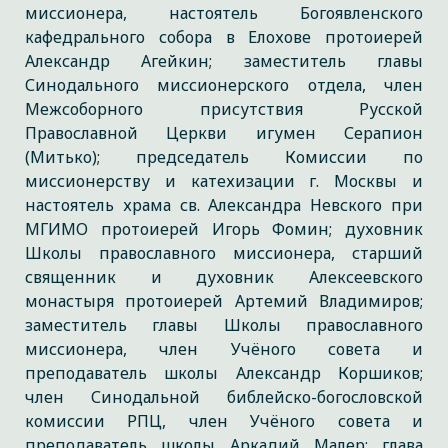
миссионера, настоятель Богоявленского
кафедрального собора в Елохове протоиерей
Александр Агейкин; заместитель главы
Синодального миссионерского отдела, член
Межсоборного присутствия Русской
Православной Церкви игумен Серапион
(Митько); председатель Комиссии по
миссионерству и катехизации г. Москвы и
настоятель храма св. Александра Невского при
МГИМО протоиерей Игорь Фомин; духовник
Школы православного миссионера, старший
священник и духовник Алексеевского
монастыря протоиерей Артемий Владимиров;
заместитель главы Школы православного
миссионера, член Учёного совета и
преподаватель школы Александр Коршиков;
член Синодальной библейско-богословской
комиссии РПЦ, член Учёного совета и
преподаватель школы Аркадий Малер; глава