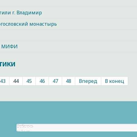
тили г. Владимир
огословский монастырь
ЯУ МИФИ
тики
43
44
45
46
47
48
Вперед
В конец
Собрано
Осталось
р.
собрать