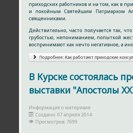
приходских работников и на том, как в п
и покойным Святейшим Патриархом Ал
священниками.
Действительно, часто получается так, чт
грубостью, непониманием, попыткой жестк
воспринимают как нечто негативное, а ино
Подробнее: Как работают приходские консу
В Курске состоялась п
выставки "Апостолы XXI
Информация о материале
Создано: 07 апреля 2014
Просмотров: 7699