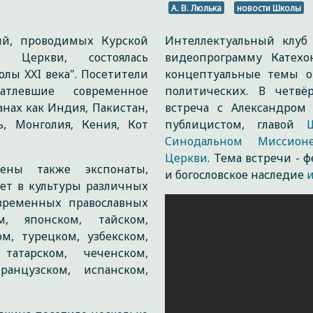
А. В. Люлька
новости Школы
ий, проводимых Курской
Интеллектуальный клуб 
й Церкви, состоялась
видеопрограмму Катехо
лы XXI века". Посетители
концептуальные темы от
атлевшие современное
политических. В четвё
анах как Индия, Пакистан,
встреча с Александром
, Монголия, Кения, Кот
публицистом, главой
Синодальном Миссион
Церкви
. Тема встречи -
ены также экспонаты,
и богословское наследие
ет в культуры различных
овременных православных
, японском, тайском,
м, турецком, узбекском,
 татарском, чеченском,
ранцузском, испанском,