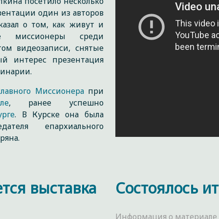
пкина посетило несколько
зентации один из авторов
азал о том, как живут и
ые миссионеры среди
том видеозаписи, снятые
ый интерес презентация
еминарии.
лавного Миссионера
при
ле
, ранее успешно
урге
. В Курске она была
ателя епархиального
тряна.
ется выставка
Состоялось ит
Информация о материале