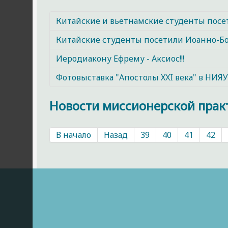
Китайские и вьетнамские студенты посе
Китайские студенты посетили Иоанно-Б
Иеродиакону Ефрему - Аксиос!!!
Фотовыставка "Апостолы XXI века" в НИ
Новости миссионерской прак
В начало
Назад
39
40
41
42