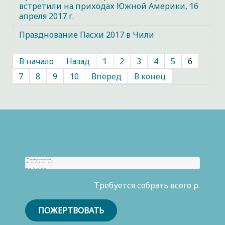
встретили на приходах Южной Америки, 16
апреля 2017 г.
Празднование Пасхи 2017 в Чили
В начало
Назад
1
2
3
4
5
6
7
8
9
10
Вперед
В конец
Собрано
Осталось
р.
собрать
0
Требуется собрать всего р.
р.
ПОЖЕРТВОВАТЬ