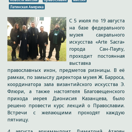
Латинская Америка
С 5 июля по 19 августа
на базе федерального
музея сакрального
искусства «Arte Sacra»
города Сан-Паулу,
проходит постоянная
выставка
православных икон, предметов ризницы. В её
рамках, по замыслу директора музея Ж. Барроса,
координатора зала византийского искусства Э.
Флюри, а также настоятеля Благовещенского
прихода иерея Дионисия Казанцева, было
решено провести курс лекций о Православии.
Встречи с желающими проходят каждую
пятницу.
4 августа архимандрит Димитрий Атарян