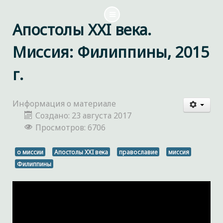
Апостолы XXI века.
Миссия: Филиппины, 2015
г.
Информация о материале
Создано: 23 августа 2017
Просмотров: 6706
о миссии
Апостолы XXI века
православие
миссия
Филиппины