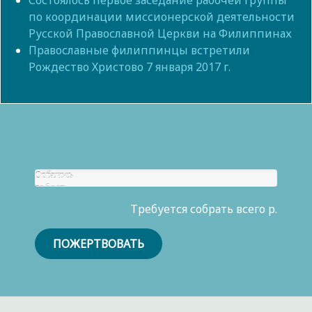
Состоялось первое заседание рабочей группы
по координации миссионерской деятельности
Русской Православной Церкви на Филиппинах
Православные филиппинцы встретили
Рождество Христово 7 января 2017 г.
Собрано
Осталось
р.
собрать
0
Требуется собрать всего р.
р.
ПОЖЕРТВОВАТЬ