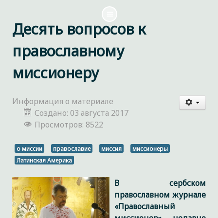
Десять вопросов к
православному
миссионеру
Информация о материале
Создано: 03 августа 2017
Просмотров: 8522
о миссии
православие
миссия
миссионеры
Латинская Америка
В сербском
православном журнале
«Православный