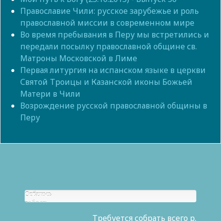
Православие Чили: русское зарубежье и роль
православной миссии в современном мире
Во время пребывания в Перу мы встретились и
передали посылку православной общине св.
Матроны Московской в Лиме
Первая литургия на испанском языке в церкви
Святой Троицы и Казанской иконы Божьей
Матери в Чили
Возрождение русской православной общины в
Перу
Собрано
Осталось
р.
собрать
0
Требуется собрать всего р.
р.