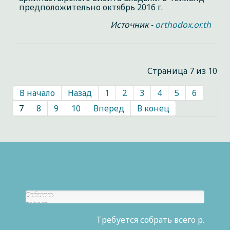
предположительно октябрь 2016 г.
Источник -
orthodox.or.th
Страница 7 из 10
В начало
Назад
1
2
3
4
5
6
7
8
9
10
Вперед
В конец
Собрано
Осталось
р.
собрать
0
Требуется собрать всего р.
р.