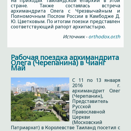
на приходах Таиландской епархии в этой
стране. Также состаялась встреча
архимандрита Олега с Чрезвычайным и
Полномочным Послом России в Камбодже Д.
Ю. Цветковым. По итогам поезки представлен
соответствующий рапорт архипастырю.
Источник -
orthodox.or.th
Рабочая поездка архимандрита
Олега (Черепанина) в Чианг
Май
С 11 по 13 января
2016 г.
архимандрит Олег
(Черепанин),
Представитель
Русской
Православной
Церкви
(Московский
Патриархат) в Королевстве Таиланд посетил с