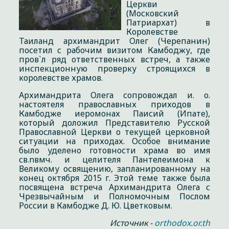
Церкви
(Московский
Патриархат) в
Королевстве
Таиланд архимандрит Олег (Черепанин)
посетил с рабочим визитом Камбоджу, где
пров`л ряд ответственных встреч, а также
инспекционную проверку строящихся в
королевстве храмов.
Архимандрита Олега сопровождал и. о.
настоятеля православных приходов в
Камбодже иеромонах Паисий (Ипате),
который доложил Представителю Русской
Православной Церкви о текущей церковной
ситуации на приходах. Особое внимание
было уделено готовности храма во имя
св.nвмч. и целителя Пантелеимона к
Великому освящению, запланированному на
конец октября 2015 г. Этой теме также была
посвящена встреча Архимандрита Олега с
Чрезвычайным и Полномочным Послом
России в Камбодже Д. Ю. Цветковым.
Источник -
orthodox.or.th