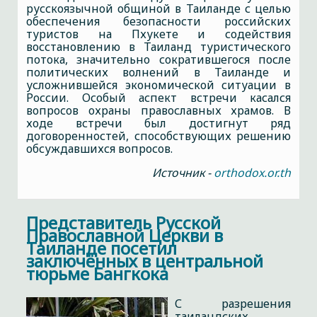
русскоязычной общиной в Таиланде с целью
обеспечения безопасности российских
туристов на Пхукете и содействия
восстановлению в Таиланд туристического
потока, значительно сократившегося после
политических волнений в Таиланде и
усложнившейся экономической ситуации в
России. Особый аспект встречи касался
вопросов охраны православных храмов. В
ходе встречи был достигнут ряд
договоренностей, способствующих решению
обсуждавшихся вопросов.
Источник -
orthodox.or.th
Представитель Русской
Православной Церкви в
Таиланде посетил
заключённых в центральной
тюрьме Бангкока
С разрешения
таиландских