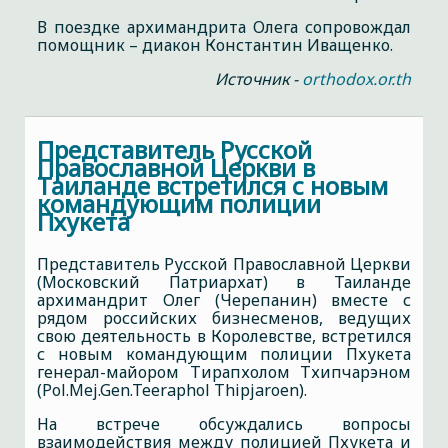
В поездке архимандрита Олега сопровождал
помощник – диакон Константин Иващенко.
Источник -
orthodox.or.th
Представитель Русской
Православной Церкви в
Таиланде встретился с новым
командующим полиции
Пхукета
Представитель Русской Православной Церкви
(Московский Патриархат) в Таиланде
архимандрит Олег (Черепанин) вместе с
рядом российских бизнесменов, ведущих
свою деятельность в Королевстве, встретился
с новым командующим полиции Пхукета
генерал-майором Тирапхолом Тхипчарэном
(Pol.Mej.Gen.Teeraphol Thipjaroen).
На встрече обсуждались вопросы
взаимодействия между полицией Пхукета и