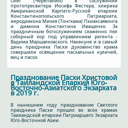
Олег (Черепанин) в сослужении
протопресвитера Иосифа Фестера, клирика
Американской Карпато-Русской епархии
Константинопольского Патриархата,
иеродиакона Михея (Тонгхама) Пхиаксаявонга
и диакона Константина Иващенко. За
праздничным богослужением слаженно пел
соборный хор под управлением регента -
Вадима Маршалковского. Накануне и в самый
день праздника Пасхи духовенство храма
совершили освящение пасхальных куличей,
яиц и пасох.
Празднование Пасхи Христовой
в Таиландской Епархии Юго-
Восточно-Азиатского Экзархата
в 2019 г.
В нынешнем году празднование Светлого
праздника Пасхи прошло во всех храмах
Таиландской епархии Патриаршего Экзархата
Юго-Восточной Азии.