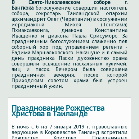
В Свято-Николаевском соборе г.
Бангкока
богослужение совершил настоятель
собора, секретарь Таиландской епархии
архимандрит Олег (Черепанин) в сослужении
иеродиакона Михея (Тонгхама)
Пхиаксаявонга, диакона Константина
Иващенко и диакона Павла Срисуморо. За
праздничным богослужением слаженно пел
соборный хор под управлением регента -
Вадима Маршалковского. Накануне и в самый
день праздника Пасхи духовенство храма
совершили освящение пасхальных куличей,
яиц и пасох. Вечером была совершена
праздничная вечерня, после которой
Приходским советом храма был устроен
праздничный ужин.
Празднование Рождества
Христова в Таиланде
В ночь с 6 на 7 января 2019 г. православные
верующие в Королевстве Таиланд встретили
Рождество Христово. Праздничные