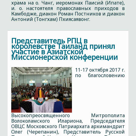
храма на о. Чанг, иеромонах Паисий (Ипате),
и. о. настоятеля православных приходов в
Камбодже, диакон Роман Постников и диакон
Антоний (Тонгхам) Пхиясаявонг.
Представитель РПЦ в
королевстве Таиланд принял
участие в Азиатской
Миссионерской конференции
11-17 октября 2017 г.
по благословению
Высокопреосвященного Митрополита
Волоколамского Илариона, Председателя
ОВЦС Московского Патриархата архимандрит
Олег (Черепанин), Представитель Русской