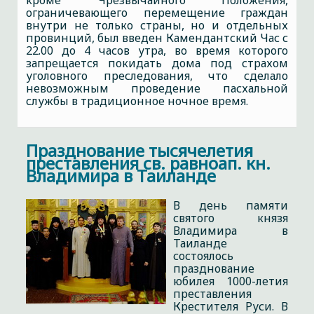
кроме Чрезвычайного Положения,
ограничевающего перемещение граждан
внутри не только страны, но и отдельных
провинций, был введен Камендантский Час с
22.00 до 4 часов утра, во время которого
запрещается покидать дома под страхом
уголовного преследования, что сделало
невозможным проведение пасхальной
службы в традиционное ночное время.
Празднование тысячелетия
преставления св. равноап. кн.
Владимира в Таиланде
В день памяти
святого князя
Владимира в
Таиланде
состоялось
празднование
юбилея 1000-летия
преставления
Крестителя Руси. В