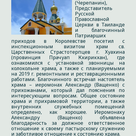
(Черепанин),
Представитель
Русской
Православной
Церкви в Таиланде
и благочинный
Патриарших
приходов в Королевстве посетил с
инспекционным визитом храм св.
Царственных Страстотерпцев г. Хуахина
(провинция Прачуап Кхирикхан), где
ознакомился с установкой звонницы на
колокольне храма, а также с планируемыми
на 2019 г. ремонтными и реставрационными
работами. Благочинного встречал настоятель
храма – иеромонах Александр (Ващенко) с
прихожанами, который дал пояснения по
интересующим вопросам. Общее состояние
храма и прихрамовой территории, а также
внутренних служебных помещений
определено, как хорошее. Иеромонаху
Александру (Ващенко) объявлена
благодарность за должное ответственное
отношение к своему пастырскому служению
и заботливое отношение к состоянию храма.