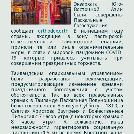
Экзархата Юго-
Восточной Азии
были совершены
Пасхальные
богослужения,
сообщает
orthodox.or.th
. В нынешнем году
страны, входящие в зону пастырской
ответственности Таиландской епархии,
приняли те или иные ограничительные
меры, в связи с мировой пандемией COVID-
19, которые пришлось учитывать при
совершении праздничных торжеств.
Таиландским епархиальным управлением
были разработаны рекомендации,
предусматривающие изменение времени
праздничного богослужения с учетом
обстоятельств. Так во всех православных
храмах в Таиланде Пасхальная Полунощница
была совершена в Великую Субботу с 18.00, а
Светлая Христова Заутреня и Божественная
Литургия с 7 часов утра (в некоторых храмах с
8 часов утра). К сожалению, из-за
невозможности гарантировать социальную
дистанцию (1,5 м) во время Крестного хода,