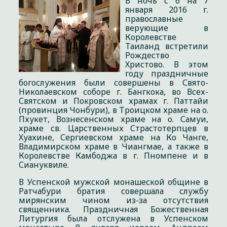
В ночь с 6 на 7
января 2016 г.
православные
верующие в
Королевстве
Таиланд встретили
Рождество
Христово. В этом
году праздничные
богослужения были совершены в Свято-
Николаевском соборе г. Бангкока, во Всех-
Святском и Покровском храмах г. Паттайи
(провинция Чонбури), в Троицком храме на о.
Пхукет, Вознесенском храме на о. Самуи,
храме св. Царственных Страстотерпцев в
Хуахине, Сергиевском храме на Ко Чанге,
Владимирском храме в Чиангмае, а также в
Королевстве Камбоджа в г. Пномпене и в
Сиануквиле.
В Успенской мужской монашеской общине в
Ратчабури братия совершала службу
мирянским чином из-за отсутствия
священника. Праздничная Божественная
Литургия была отслужена в Успенском