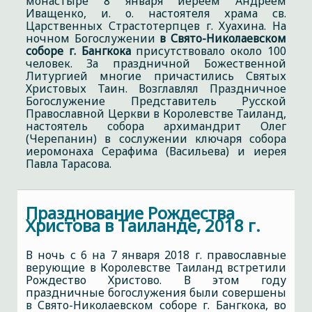
монастыре 8 января иереем Андреем
Иващенко, и. о. настоятеля храма св.
Царственных Страстотерпцев г. Хуахина. На
ночном Богослужении
в Свято-Николаевском
соборе г. Бангкока
присутствовало около 100
человек. За праздничной Божественной
Литургией многие причастились Святых
Христовых Таин. Возглавлял Праздничное
Богослужение Представитель Русской
Православной Церкви в Королевстве Таиланд,
настоятель собора архимандрит Олег
(Черепанин) в сослужении ключаря собора
иеромонаха Серафима (Васильева) и иерея
Павла Тарасова.
Празднование Рождества
Христова в Таиланде, 2018 г.
В ночь с 6 на 7 января 2018 г. православные
верующие в Королевстве Таиланд встретили
Рождество Христово. В этом году
праздничные богослужения были совершены
в Свято-Николаевском соборе г. Бангкока, во