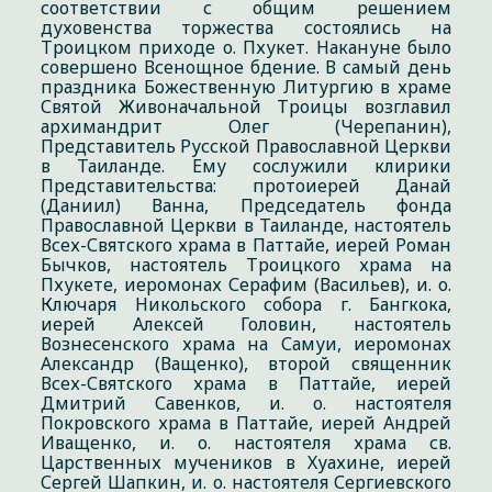
соответствии с общим решением
духовенства торжества состоялись на
Троицком приходе о. Пхукет. Накануне было
совершено Всенощное бдение. В самый день
праздника Божественную Литургию в храме
Святой Живоначальной Троицы возглавил
архимандрит Олег (Черепанин),
Представитель Русской Православной Церкви
в Таиланде. Ему сослужили клирики
Представительства: протоиерей Данай
(Даниил) Ванна, Председатель фонда
Православной Церкви в Таиланде, настоятель
Всех-Святского храма в Паттайе, иерей Роман
Бычков, настоятель Троицкого храма на
Пхукете, иеромонах Серафим (Васильев), и. о.
Ключаря Никольского собора г. Бангкока,
иерей Алексей Головин, настоятель
Вознесенского храма на Самуи, иеромонах
Александр (Ващенко), второй священник
Всех-Святского храма в Паттайе, иерей
Дмитрий Савенков, и. о. настоятеля
Покровского храма в Паттайе, иерей Андрей
Иващенко, и. о. настоятеля храма св.
Царственных мучеников в Хуахине, иерей
Сергей Шапкин, и. о. настоятеля Сергиевского