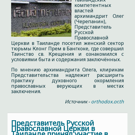
компетентных
властей
архимандрит Олег
(Черепанин),
Представитель
Русской
Православной
Церкви в Таиланде посетил женский сектор
тюрьмы Клонг Прем в Бангкоке, где совершил
Таинство св. Крещения и ознакомился с
условиями быта и содержания заключённых.
По мнению архимандрита Олега, клирикам
Представительства надлежит расширить
практику духовного окормления
православных верующих в местах
заключения.
Источник -
orthodox.or.th
Представитель Русской
Православной Церкви в
Таиланде принял участие в