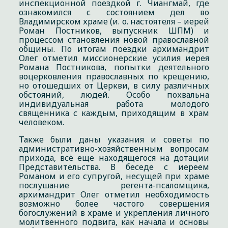
инспекционной поездкой г. Чиангмай, где
ознакомился с состоянием дел во
Владимирском храме (и. о. настоятеля – иерей
Роман Постников, выпускник ШПМ) и
процессом становления новой православной
общины. По итогам поездки архимандрит
Олег отметил миссионерские усилия иерея
Романа Постникова, попытки деятельного
воцерковления православных по крещению,
но отошедших от Церкви, в силу различных
обстояний, людей. Особо похвальна
индивидуальная работа молодого
священника с каждым, приходящим в храм
человеком.
Также были даны указания и советы по
административно-хозяйственным вопросам
прихода, всё еще находящегося на дотации
Представительства. В беседе с иереем
Романом и его супругой, несущей при храме
послушание регента-псаломщика,
архимандрит Олег отметил необходимость
возможно более частого совершения
богослужений в храме и укрепления личного
молитвенного подвига, как начала и основы