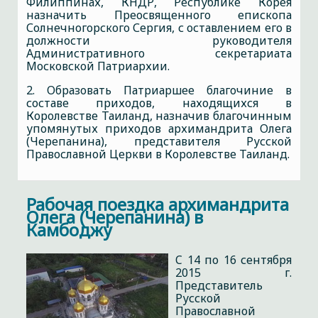
Филиппинах, КНДР, Республике Корея
назначить Преосвященного епископа
Солнечногорского Сергия, с оставлением его в
должности руководителя
Административного секретариата
Московской Патриархии.
2. Образовать Патриаршее благочиние в
составе приходов, находящихся в
Королевстве Таиланд, назначив благочинным
упомянутых приходов архимандрита Олега
(Черепанина), представителя Русской
Православной Церкви в Королевстве Таиланд.
Рабочая поездка архимандрита
Олега (Черепанина) в
Камбоджу
C 14 по 16 сентября
2015 г.
Представитель
Русской
Православной