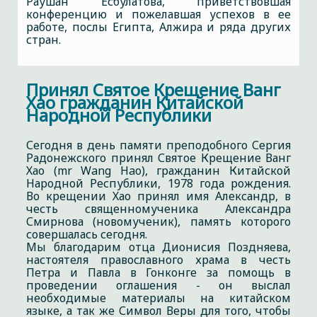
Раушан Есбулатова, приветствовшая
конференцию и пожелавшая успехов в ее
работе, послы Египта, Алжира и ряда других
стран.
Принял Святое Крещение Ванг
Хао гражданин Китайской
Народной Республики
Сегодня в день памяти преподобного Сергия
Радонежского принял Святое Крещение Ванг
Хао (mr Wang Hao), гражданин Китайской
Народной Республики, 1978 года рождения.
Во крещении Хао принял имя Александр, в
честь священномученика Александра
Смирнова (новомученик), память которого
совершалась сегодня.
Мы благодарим отца Дионисия Поздняева,
настоятеля православного храма в честь
Петра и Павла в Гонконге за помощь в
проведении оглашения - он выслал
необходимые материалы на китайском
языке, а так же Символ Веры для того, чтобы