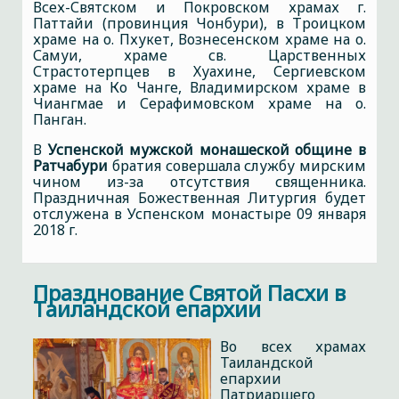
Всех-Святском и Покровском храмах г.
Паттайи (провинция Чонбури), в Троицком
храме на о. Пхукет, Вознесенском храме на о.
Самуи, храме св. Царственных
Страстотерпцев в Хуахине, Сергиевском
храме на Ко Чанге, Владимирском храме в
Чиангмае и Серафимовском храме на о.
Панган.
В
Успенской мужской монашеской общине в
Ратчабури
братия совершала службу мирским
чином из-за отсутствия священника.
Праздничная Божественная Литургия будет
отслужена в Успенском монастыре 09 января
2018 г.
Празднование Святой Пасхи в
Таиландской епархии
Во всех храмах
Таиландской
епархии
Патриаршего