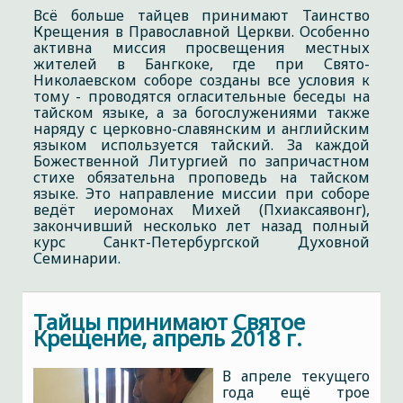
Всё больше тайцев принимают Таинство
Крещения в Православной Церкви. Особенно
активна миссия просвещения местных
жителей в Бангкоке, где при Свято-
Николаевском соборе созданы все условия к
тому - проводятся огласительные беседы на
тайском языке, а за богослужениями также
наряду с церковно-славянским и английским
языком используется тайский. За каждой
Божественной Литургией по запричастном
стихе обязательна проповедь на тайском
языке. Это направление миссии при соборе
ведёт иеромонах Михей (Пхиаксаявонг),
закончивший несколько лет назад полный
курс Санкт-Петербургской Духовной
Семинарии.
Тайцы принимают Святое
Крещение, апрель 2018 г.
В апреле текущего
года ещё трое