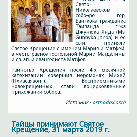
Свято-
Николаевском
собо¬ре гор.
Бангкока гражданка
Таиланда г-жа
Джунюка Янда (Ms.
Gunnyka Janda) и ее
сын, приняли
Святое Крещение с именем Мария и Матфей,
в честь равноапостольной Марии Магдалины
и св. ап. и евангелиста Матфея.
Таинство Крещения после 4-х месячной
катехизации совершил иеромонах Михей
(Пхиасаявонг). Восприемниками
новокрещенных стали воцерковленные
прихожанки собора.
Источник -
orthodox.or.th
Тайцы принимают Святое
Крещение, 31 марта 2019 г.