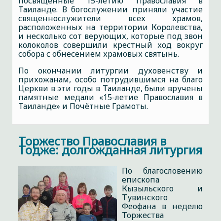
посвящённые 15-летию Православия в
Таиланде. В богослужении приняли участие
священнослужители всех храмов,
расположенных на территории Королевства,
и несколько сот верующих, которые под звон
колоколов совершили крестный ход вокруг
собора с обнесением храмовых святынь.
По окончании литургии духовенству и
прихожанам, особо потрудившимся на благо
Церкви в эти годы в Таиланде, были вручены
памятные медали «15-летие Православия в
Таиланде» и Почётные Грамоты.
Торжество Православия в
Тодже: долгожданная литургия
По благословению
епископа
Кызыльского и
Тувинского
Феофана в неделю
Торжества