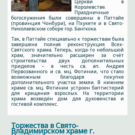
Церкви в
Королевстве.
Праздничные
богослужения были совершены в Паттайе
(провинция Чонбури), на Пхукете и в Свято-
Николаевском соборе гор. Бангкока.
Так, в Паттайе специально к торжествам была
завершена полная реконструкция Всех-
Святского храма. Теперь, когда-то небольшой
храм, значительно расширен за счёт
строительства двух дополнительных
приделов – в честь св. ап. Андрея
Первозванного и св. мц. Фотинии, что стало
возможным благодаря покупке
дополнительного участка земли. В нижнем
храме св. мц. Фотинии устроен баптистерий
для крещения взрослых. На территории
храма возведён дом для духовенства и
гостевой комплекс.
Торжества в Свято-
Владимирском храме г.