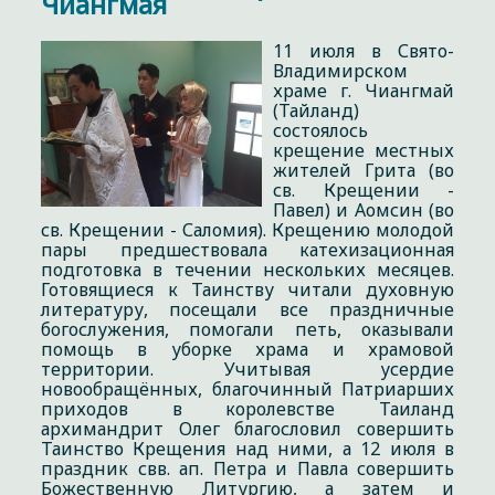
Чиангмая
11 июля в Свято-
Владимирском
храме г. Чиангмай
(Тайланд)
состоялось
крещение местных
жителей Грита (во
св. Крещении -
Павел) и Аомсин (во
св. Крещении - Саломия). Крещению молодой
пары предшествовала катехизационная
подготовка в течении нескольких месяцев.
Готовящиеся к Таинству читали духовную
литературу, посещали все праздничные
богослужения, помогали петь, оказывали
помощь в уборке храма и храмовой
территории. Учитывая усердие
новообращённых, благочинный Патриарших
приходов в королевстве Таиланд
архимандрит Олег благословил совершить
Таинство Крещения над ними, а 12 июля в
праздник свв. ап. Петра и Павла совершить
Божественную Литургию, а затем и