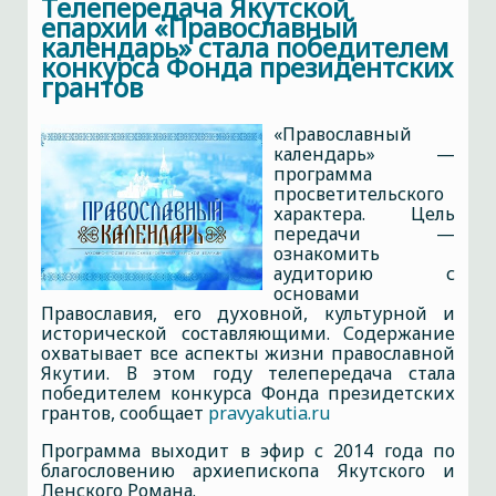
Телепередача Якутской
епархии «Православный
календарь» стала победителем
конкурса Фонда президентских
грантов
«Православный
календарь» —
программа
просветительского
характера. Цель
передачи —
ознакомить
аудиторию с
основами
Православия, его духовной, культурной и
исторической составляющими. Содержание
охватывает все аспекты жизни православной
Якутии. В этом году телепередача стала
победителем конкурса Фонда президетских
грантов, сообщает
pravyakutia.ru
Программа выходит в эфир с 2014 года по
благословению архиепископа Якутского и
Ленского Романа.