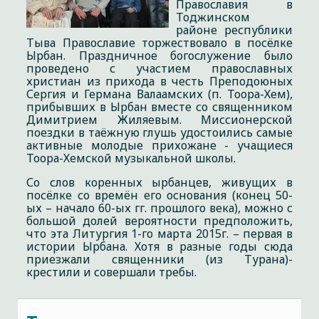
Православия в
Тоджинском
районе республики
Тыва Православие торжествовало в посёлке
Ырбан. Праздничное богослужение было
проведено с участием православных
христиан из прихода в честь Преподоюных
Сергия и Германа Валаамских (п. Тоора-Хем),
прибывших в Ырбан вместе со священником
Димитрием Жиляевым. Миссионерской
поездки в таёжную глушь удостоились самые
активные молодые прихожане - учащиеся
Тоора-Хемской музыкальной школы.
Со слов коренных ырбанцев, живущих в
посёлке со времён его основания (конец 50-
ых – начало 60-ых гг. прошлого века), можно с
большой долей вероятности предположить,
что эта Литургия 1-го марта 2015г. – первая в
истории Ырбана. Хотя в разные годы сюда
приезжали священники (из Турана)-
крестили и совершали требы.