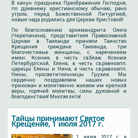
В канун праздника Преображения Господня,
по древнему христианскому обычаю, рано
утром, перед Божественной Литургией,
новые чада родились для Церкви Христовой!
По благословению архимандрита Олега
(Черепанина), представителя Православной
Церкви в Таиланде приняли Таинство
Крещения граждане Таиланда, три
благочестивые женщины, с наречением
имен: Ксения, в честь св.блаж. Ксении
Петербургской, Елена, в честь св.равноапп.
царицы Елены и Нина, в честь св.равноапп.
Нины, просветительницы Грузии. Мы
сердечно поздравляем наших новых
прихожан и молитвенно желаем им крепкой
веры, горячей молитвы, силы духовной и
благоденствия! Многая лета!
Тайцы принимают Святое
Крещение, 1 июля 2017 г.
1 июля 2017 г. в