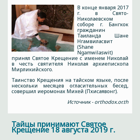
В конце января 2017
г. в Свято-
Николаевском
соборе г. Бангкок
гражданин
Таиланда Шане
Нгамвиласвит
(Shane
Ngamwilaswit)
принял Святое Крещение с именем Николай
в честь святителя Николая архиепископа
Мирликийского.
Таинство Крещения на тайском языке, после
нескольки месяцев огласительных бесед,
совершил иеромонах Михей (Пхисаявонг).
Источник - orthodox.or.th
Тайцы принимают Святое
Крещение 18 августа 2019 г.