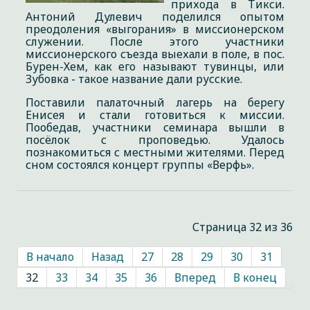
прихода в Тикси.
Антоний Дулевич поделился опытом
преодоления «выгорания» в миссионерском
служении. После этого участники
миссионерского съезда выехали в поле, в пос.
Бурен-Хем, как его называют тувинцы, или
Зубовка - такое название дали русские.
Поставили палаточный лагерь на берегу
Енисея и стали готовиться к миссии.
Пообедав, участники семинара вышли в
посёлок с проповедью. Удалось
познакомиться с местными жителями. Перед
сном состоялся концерт группы «Верфь».
Страница 32 из 36
В начало
Назад
27
28
29
30
31
32
33
34
35
36
Вперед
В конец