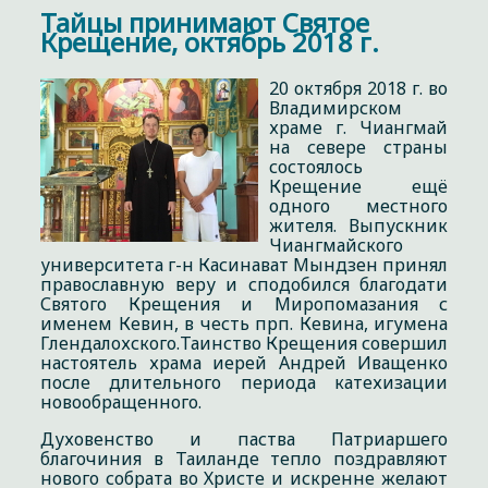
Тайцы принимают Святое
Крещение, октябрь 2018 г.
20 октября 2018 г. во
Владимирском
храме г. Чиангмай
на севере страны
состоялось
Крещение ещё
одного местного
жителя. Выпускник
Чиангмайского
университета г-н Касинават Мындзен принял
православную веру и сподобился благодати
Святого Крещения и Миропомазания с
именем Кевин, в честь прп. Кевина, игумена
Глендалохского.Таинство Крещения совершил
настоятель храма иерей Андрей Иващенко
после длительного периода катехизации
новообращенного.
Духовенство и паства Патриаршего
благочиния в Таиланде тепло поздравляют
нового собрата во Христе и искренне желают