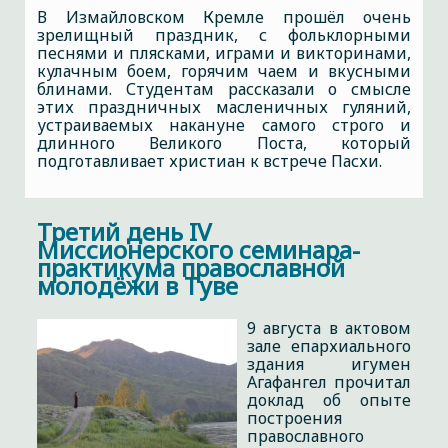
В Измайловском Кремле прошёл очень
зрелищный праздник, с фольклорными
песнями и плясками, играми и викторинами,
кулачным боем, горячим чаем и вкусными
блинами. Студентам рассказали о смысле
этих праздничных масленичных гуляний,
устраиваемых накануне самого строго и
длинного Великого Поста, который
подготавливает христиан к встрече Пасхи.
Третий день IV
Миссионерского семинара-
практикума православной
молодёжи в Туве
9 августа в актовом
зале епархиального
здания игумен
Агафангел прочитал
доклад об опыте
построения
православного