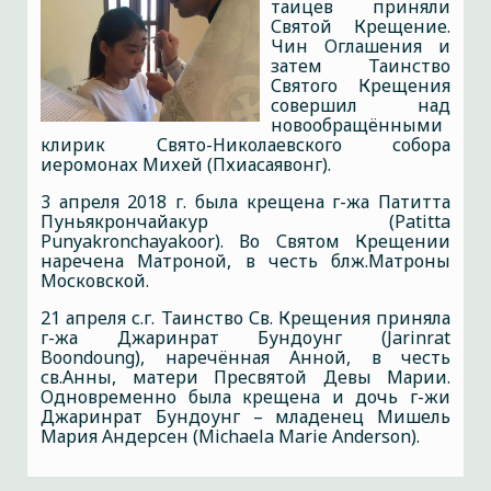
таицев приняли
Святой Крещение.
Чин Оглашения и
затем Таинство
Святого Крещения
совершил над
новообращёнными
клирик Свято-Николаевского собора
иеромонах Михей (Пхиасаявонг).
3 апреля 2018 г. была крещена г-жа Патитта
Пуньякрончайакур (Patitta
Punyakronchayakoor). Во Святом Крещении
наречена Матроной, в честь блж.Матроны
Московской.
21 апреля с.г. Таинство Св. Крещения приняла
г-жа Джаринрат Бундоунг (Jarinrat
Boondoung), наречённая Анной, в честь
св.Анны, матери Пресвятой Девы Марии.
Одновременно была крещена и дочь г-жи
Джаринрат Бундоунг – младенец Мишель
Мария Андерсен (Michaela Marie Anderson).