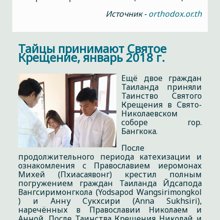
Источник -
orthodox.or.th
Тайцы принимают Святое
Крещение, январь 2018 г.
Ещё двое граждан
Таиланда приняли
Таинство Святого
Крещения в Свято-
Николаевском
соборе гор.
Бангкока.
После
продолжительного периода катехизации и
ознакомления с Православием иеромонах
Михей (Пхиасаявонг) крестил полным
погружением граждан Таиланда Йдсапода
Вангсиримонгкола (Yodsapod Wangsirimongkol
) и Анну Сукхсири (Anna Sukhsiri),
наречённых в Православии Николаем и
Анной. После Таинства Крещения Николай и