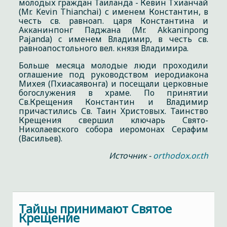
молодых граждан Таиланда - Кевин Тхианчай
(Mr. Kevin Thianchai) с именем Константин, в
честь св. равноап. царя Константина и
Акканинпонг Паджана (Mr. Akkaninpong
Pajanda) c именем Владимир, в честь св.
равноапостольного вел. князя Владимира.
Больше месяца молодые люди проходили
оглашение под руководством иеродиакона
Михея (Пхиасаявонга) и посещали церковные
богослужения в храме. По принятии
Св.Крещения Константин и Владимир
причастились Св. Таин Христовых. Таинство
Крещения свершил ключарь Свято-
Николаевского собора иеромонах Серафим
(Васильев).
Источник -
orthodox.or.th
Тайцы принимают Святое
Крещение