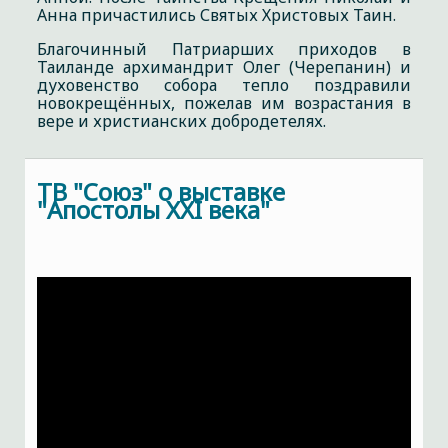
Анна причастились Святых Христовых Таин.
Благочинный Патриарших приходов в
Таиланде архимандрит Олег (Черепанин) и
духовенство собора тепло поздравили
новокрещённых, пожелав им возрастания в
вере и христианских добродетелях.
ТВ "Союз" о выставке
"Апостолы XXI века"