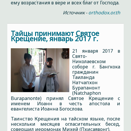
ему возрастания в вере и всех благ от Господа.
Источник -
orthodox.or.th
Тайцы принимают Святое
Крещение, январь 2017 г.
21 января 2017 в
Свято-
Николаевском
соборе г. Бангкока
гражданин
Таиланда
Натчапхон
Бурапанонт
(Natchaphon
Burapanonte) принял Святое Крещение с
именем Иоанн в честь апостола и
евангелиста Иоанна Богослова.
Таинство Крещения на тайском языке, после
нескольки месяцев огласительных бесед,
совершил иеромонах Михей (Пхисаявонг).