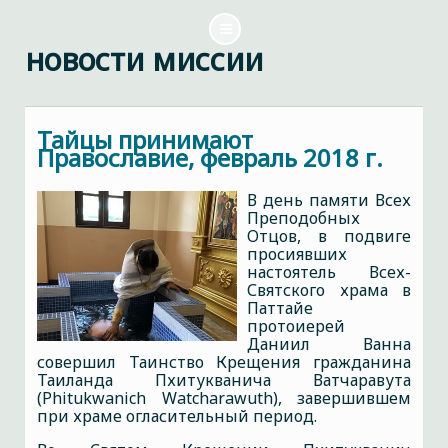
новости миссии
Тайцы принимают
Православие, февраль 2018 г.
В день памяти Всех
Преподобных
Отцов, в подвиге
просиявших
настоятель Всех-
Святского храма в
Паттайе
протоиерей
Даниил Ванна
совершил Таинство Крещения гражданина
Таиланда Пхитукванича Ватчаравута
(Phitukwanich Watcharawuth), завершившем
при храме огласительный период.