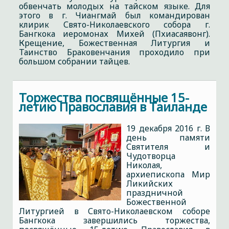
обвенчать молодых на тайском языке. Для
этого в г. Чиангмай был командирован
клирик Свято-Николаевского собора г.
Бангкока иеромонах Михей (Пхиасаявонг).
Крещение, Божественная Литургия и
Таинство Браковенчания проходило при
большом собрании тайцев.
Торжества посвящённые 15-
летию Православия в Таиланде
19 декабря 2016 г. В
день памяти
Святителя и
Чудотворца
Николая,
архиепископа Мир
Ликийских
праздничной
Божественной
Литургией в Свято-Николаевском соборе
Бангкока завершились торжества,