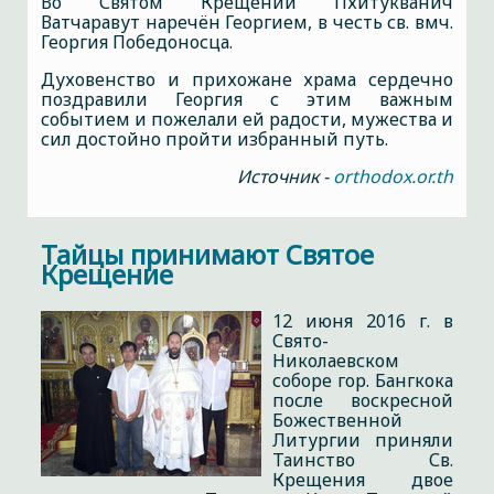
Во Святом Крещении Пхитукванич
Ватчаравут наречён Георгием, в честь св. вмч.
Георгия Победоносца.
Духовенство и прихожане храма сердечно
поздравили Георгия с этим важным
событием и пожелали ей радости, мужества и
сил достойно пройти избранный путь.
Источник -
orthodox.or.th
Тайцы принимают Святое
Крещение
12 июня 2016 г. в
Свято-
Николаевском
соборе гор. Бангкока
после воскресной
Божественной
Литургии приняли
Таинство Св.
Крещения двое