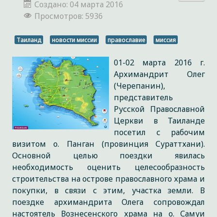
Создано: 04 марта 2016
Просмотров: 5936
Таиланд
новости миссии
православие
миссия
01-02 марта 2016 г.
Архимандрит Олег
(Черепанин),
представитель
Русской Православной
Церкви в Таиланде
посетил с рабочим
визитом о. Панган (провинция Сураттхани).
Основной целью поездки явилась
необходимость оценить целесообразность
строительства на острове православного храма и
покупки, в связи с этим, участка земли. В
поездке архимандрита Олега сопровождал
настоятель Вознесенского храма на о. Самуи