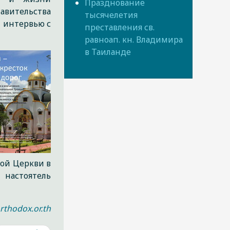
Празднование
авительства
тысячелетия
т интервью с
преставления св.
равноап. кн. Владимира
в Таиланде
ной Церкви в
 настоятель
rthodox.or.th