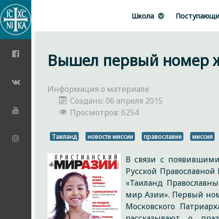
Школа
Поступающ
Вышел первый номер ж
Информация о материале
Создано: 06 апреля 2015
Просмотров: 6254
Таиланд
новости миссии
православие
миссия
В связи с появившим
Русской Православной
«Таиланд Православн
мир Азии». Первый но
Московского Патриар
рассказывают о пра