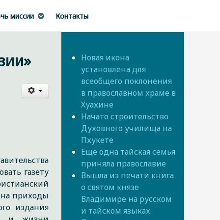
чь миссии
Контакты
зии»
Новая икона
установлена для
всеобщего поклонения
в православном храме в
Хуахине
Начато строительство
Духовного училища на
Пхукете
Ещё одна тайская семья
авительства
приняла православие
вать газету
Вышла из печати книга
ристианский
о святом князе
 на приходы
Владимире на русском
ого издания
и тайском языках
ии и жизни