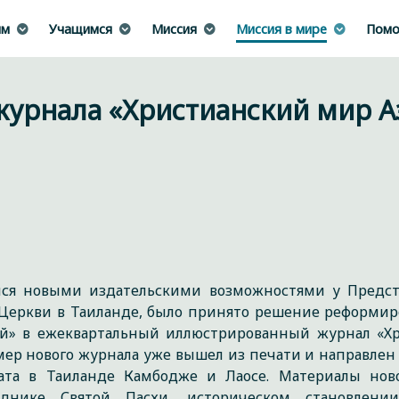
им
Учащимся
Миссия
Миссия в мире
Помо
урнала «Христианский мир А
ися новыми издательскими возможностями у Предст
 Церкви в Таиланде, было принято решение реформиро
ый» в ежеквартальный иллюстрированный журнал «Х
мер нового журнала уже вышел из печати и направлен
хата в Таиланде Камбодже и Лаосе. Материалы нов
зднике Святой Пасхи, историческом становлен