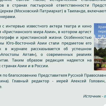
ов в странах пастырской ответственности Предст
Церкви (Московский Патриархат) в Таиланде, включаю
онерами.
 с интервью известного актера театра и кино
«Христианского мира Азии», в котором артист
тографе и христианской жизни. Особенностью
аны Юго-Восточной Азии стали предметом его
к в журнале рассказывается об успешном
Апостолы Алтая»), о современных реалиях
тае. Таким образом редакция надеется на
странах Азии и в России.
 по благословению Представителя Русской Православ
ина). Главный редактор - иерей Алексей Головин,
е.
Источник -
o