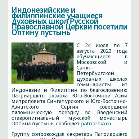
Индонезийские и
филиппинские учащиеся
духовных школ Русской
Православной Церкви посетили
Оптину пустынь
С 24 июля по 7
августа 2020 года
обучающиеся в
Московской и
Санкт-
Петербургской
духовных школах
семинаристы из
Индонезии и Филиппин по благословению
Патриаршего экзарха Юго-Восточной Азии
митрополита Сингапурского и Юго-Восточно-
Азиатского Сергия совершили
паломническую поездку во Введенский
ставропигиальный мужской монастырь
Оптина пустынь, сообщает
patriarhia.ru
.
Группу сопровождал секретарь Патриаршего