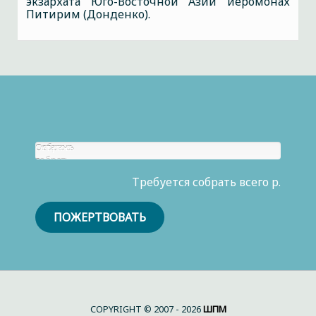
экзархата Юго-Восточной Азии иеромонах
Питирим (Донденко).
Собрано
Осталось
р.
собрать
0
Требуется собрать всего р.
р.
ПОЖЕРТВОВАТЬ
COPYRIGHT © 2007 - 2026
ШПМ