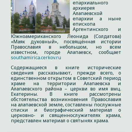
епархиального
архиерея
Алапаевской
епархии а ныне
епископа
Аргентинского и
Южноамериканского Леонида (Солдатова)
«Маяк духовный», посвящённая истории
Православия в небольшом, но всем
известном, городе Алапаевск, сообщает
southamirica.cerkov.ru
Содержащиеся в книге исторические
сведения рассказывают, прежде всего, о
единственном открытом в Советский период
храме на территории Алапаевска и
Алапаевского района – церкви во имя вмц.
Екатерины. В книге рассмотрены
обстоятельства возникновения Православия
на алапаевской земле, составлены послужные
списки и биографический материал о
церковно- и священнослужителях храма,
представлен материал о святынях храма.