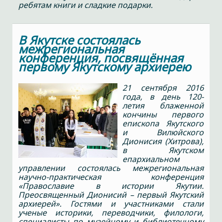
ребятам книги и сладкие подарки.
В Якутске состоялась
межрегиональная
конференция, посвящённая
первому Якутскому архиерею
21 сентября 2016
года, в день 120-
летия блаженной
кончины первого
епископа Якутского
и Вилюйского
Дионисия (Хитрова),
в Якутском
епархиальном
управлении состоялась межрегиональная
научно-практическая конференция
«Православие в истории Якутии.
Преосвященный Дионисий – первый Якутский
архиерей». Гостями и участниками стали
ученые историки, переводчики, филологи,
специалисты по музейному и библиотечному