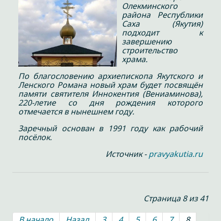
Олекминского
района Республики
Саха (Якутия)
подходит к
завершению
строительство
храма.
По благословению архиепископа Якутского и
Ленского Романа новый храм будет посвящён
памяти святителя Иннокентия (Вениаминова),
220-летие со дня рождения которого
отмечается в нынешнем году.
Заречный основан в 1991 году как рабочий
посёлок.
Источник -
pravyakutia.ru
Страница 8 из 41
В начало
Назад
3
4
5
6
7
8