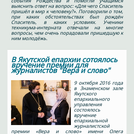
события Рождества и помогли учащимся
выяснить ответ на вопрос: «Для чего Спаситель
пришёл в мир к человеку?». Поговорили о том,
при каких обстоятельствах был рождён
Спаситель, в каких условиях. Ученики
техникума-интерната отвечали на многие
вопросы, чем очень порадовали пришедшую к
ним молодёжь.
В Якутской епархии сотоялось
вручение премии для
журналистов "Вера и слово"
9 октября 2016 года
в Знаменском зале
Якутского
епархиального
управления
состоялось
вручение
епархиальной
журналистской
премии «Вера и слово» имени Олега