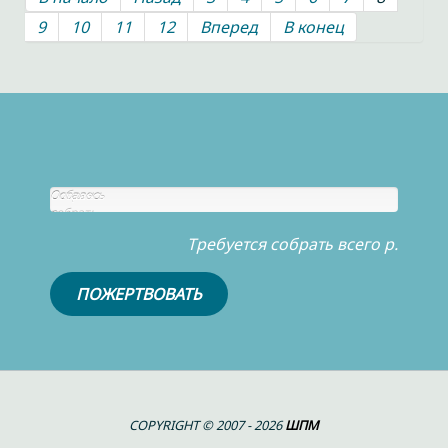
9
10
11
12
Вперед
В конец
Собрано
Осталось
р.
собрать
0
Требуется собрать всего р.
р.
ПОЖЕРТВОВАТЬ
COPYRIGHT © 2007 - 2026
ШПМ