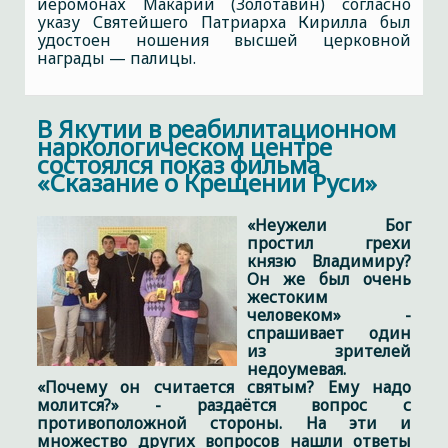
иеромонах Макарий (Золотавин) согласно
указу Святейшего Патриарха Кирилла был
удостоен ношения высшей церковной
награды — палицы.
В Якутии в реабилитационном
наркологическом центре
состоялся показ фильма
«Сказание о Крещении Руси»
«Неужели Бог
простил грехи
князю Владимиру?
Он же был очень
жестоким
человеком» -
спрашивает один
из зрителей
недоумевая.
«Почему он считается святым? Ему надо
молится?» - раздаётся вопрос с
противоположной стороны. На эти и
множество других вопросов нашли ответы