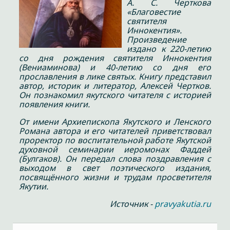
А. С. Черткова
«Благовестие
святителя
Иннокентия».
Произведение
издано к 220-летию
со дня рождения святителя Иннокентия
(Вениаминова) и 40-летию со дня его
прославления в лике святых. Книгу представил
автор, историк и литератор, Алексей Чертков.
Он познакомил якутского читателя с историей
появления книги.
От имени Архиепископа Якутского и Ленского
Романа автора и его читателей приветствовал
проректор по воспитательной работе Якутской
духовной семинарии иеромонах Фаддей
(Булгаков). Он передал слова поздравления с
выходом в свет поэтического издания,
посвящённого жизни и трудам просветителя
Якутии.
Источник -
pravyakutia.ru