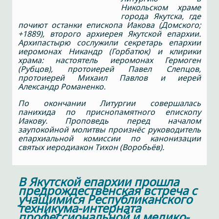
Никольском храме
города Якутска, где
почиют останки епископа Иакова (Домского;
+1889), второго архиерея Якутской епархии.
Архипастырю сослужили секретарь епархии
иеромонах Никандр (Горбатюк) и клирики
храма: настоятель иеромонах Гермоген
(Рубцов), протоиерей Павел Слепцов,
протоиерей Михаил Павлов и иерей
Александр Романенко.
По окончании Литургии совершалась
панихида по приснопамятного епископу
Иакову. Проповедь перед началом
заупокойной молитвы произнёс руководитель
епархиальной комиссии по канонизации
святых иеродиакон Тихон (Воробьёв).
В Якутской епархии прошла
предрождественская встреча с
учащимися Республиканского
техникума-интерната
профессиональной и медико-