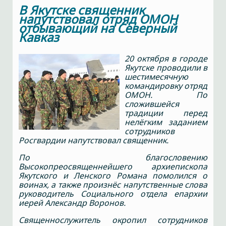
В Якутске священник
напутствовал отряд ОМОН
отбывающий на Северный
Кавказ
20 октября в городе
Якутске проводили в
шестимесячную
командировку отряд
ОМОН. По
сложившейся
традиции перед
нелёгким заданием
сотрудников
Росгвардии напутствовал священник.
По благословению
Высокопреосвященнейшего архиепископа
Якутского и Ленского Романа помолился о
воинах, а также произнёс напутственные слова
руководитель Социального отдела епархии
иерей Александр Воронов.
Священнослужитель окропил сотрудников