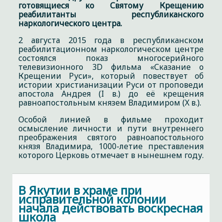
готовящиеся ко Святому Крещению
реабилитанты республиканского
наркологического центра.
2 августа 2015 года в республиканском
реабилитационном наркологическом центре
состоялся показ многосерийного
телевизионного 3D фильма «Сказание о
Крещении Руси», который повествует об
истории христианизации Руси от проповеди
апостола Андрея (I в.) до её крещения
равноапостольным князем Владимиром (X в.).
Особой линией в фильме проходит
осмысление личности и пути внутреннего
преображения святого равноапостольного
князя Владимира, 1000-летие преставления
которого Церковь отмечает в нынешнем году.
В Якутии в храме при
исправительной колонии
начала действовать воскресная
школа