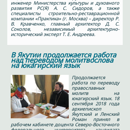
инженер Министерства культуры и духовного
развития РС(Я) А. С. Сидоров, а также
специалисты строительно-реставрационной
компании «Практика» (г. Москва) – директор Р.
В. Кравченко, главный архитектор Д. С.
Соколов, независимый архитектурно-
исторический эксперт Т. Е. Андреева.
В Якутии продолжается работа
над переводом молитвослова
на юкагирский язык
Продолжается
работа по переводу
православных
молитв на
юкагирский язык. 18
сентября 2018 года
архиепископ
Якутский и Ленский
Роман принял в
рабочем кабинете доцента Северо-Восточного
федерального университета кандидата