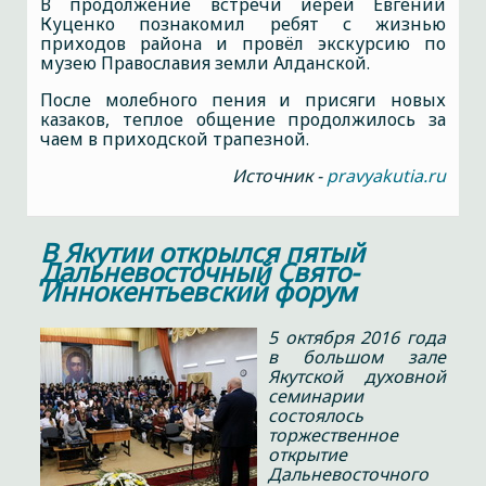
В продолжение встречи иерей Евгений
Куценко познакомил ребят с жизнью
приходов района и провёл экскурсию по
музею Православия земли Алданской.
После молебного пения и присяги новых
казаков, теплое общение продолжилось за
чаем в приходской трапезной.
Источник -
pravyakutia.ru
В Якутии открылся пятый
Дальневосточный Свято-
Иннокентьевский форум
5 октября 2016 года
в большом зале
Якутской духовной
семинарии
состоялось
торжественное
открытие
Дальневосточного