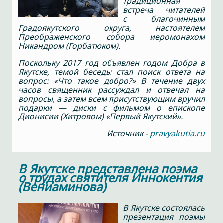
традиционная
встреча читателей
с благочинным
Градоякутского округа, настоятелем
Преображенского собора иеромонахом
Никандром (Горбатюком).
Поскольку 2017 год объявлен годом Добра в
Якутске, темой беседы стал поиск ответа на
вопрос: «Что такое добро?» В течение двух
часов священник рассуждал и отвечал на
вопросы, а затем всем присутствующим вручил
подарки — диски с фильмом о епископе
Дионисии (Хитровом) «Первый Якутский».
Источник -
pravyakutia.ru
В Якутске представлена поэма
о трудах святителя Иннокентия
(Вениаминова)
В Якутске состоялась
презентация поэмы