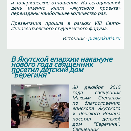
и товарищеские отношения. На сегодняшний
день именно книги «якутского проекта»
переизданы наибольшее количество раз.
Презентация прошла в рамках VIII Свято-
Иннокентьевского студенческого форума.
Источник -
pravyakutia.ru
В Якутской епархии накануне
нового года священник
посетил детский дом
"Берегиня"
30 декабря 2015
года священник
Максим Степанюк
по благословению
епископа Якутского
и Ленского Романа
посетил детский
дом "Берегиня".
Священник