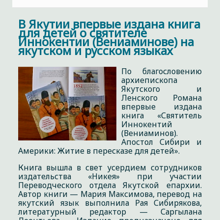
В Якутии впервые издана книга
для детей о святителе
Иннокентии (Вениаминове) на
якутском и русском языках
По благословению
архиепископа
Якутского и
Ленского Романа
впервые издана
книга «Святитель
Иннокентий
(Вениаминов).
Апостол Сибири и
Америки: Житие в пересказе для детей».
Книга вышла в свет усердием сотрудников
издательства «Никея» при участии
Переводческого отдела Якутской епархии.
Автор книги — Мария Максимова, перевод на
якутский язык выполнила Рая Сибирякова,
литературный редактор — Саргылана