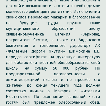
о благополучии наслега, а также о ниспослании
дождей и возможности заготовить необходимое
количество рыбы для пропитания. В заключении
своих слов иеромонах Макарий в благословение
на будущие труды вручил главе
муниципального образования икону
священномученика Евгения (Зернова),
покровителя Якутии, а также от Алданского
благочиния и генерального директора АК
«Железные дороги Якутии» Шимохина В.В.
передал сертификат на духовную литературу
для библиотеки местной общеобразовательной
школы на сумму 50 000 рублей. По
предварительной договоренности с
администрацией наслега и по просьбе его
жителей до конца текущего года должна
состояться личная о. Макария с жителями
Кыстатыама. По окончании основной части
гостям был предложен хлебосольный обед,