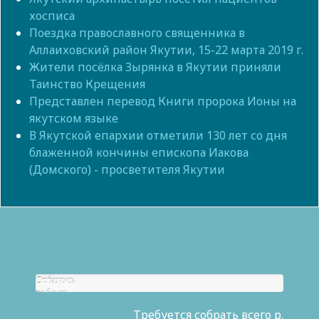
хосписа
Поездка православного священника в
Аллаиховский район Якутии, 15-22 марта 2019 г.
Жители посёлка Зырянка в Якутии приняли
Таинство Крещения
Представлен перевод Книги пророка Ионы на
якутском языке
В Якутской епархии отметили 130 лет со дня
блаженной кончины епископа Иакова
(Домского) - просветителя Якутии
Собрано
Осталось
р.
собрать
0
Требуется собрать всего р.
р.