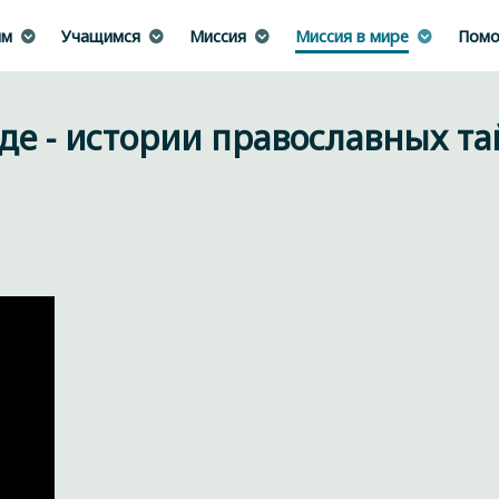
им
Учащимся
Миссия
Миссия в мире
Помо
нде - истории православных т