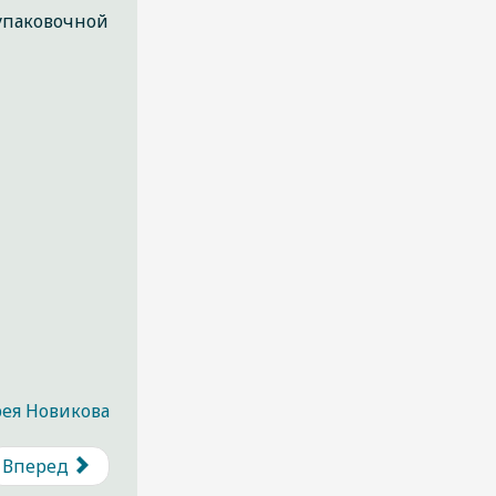
 упаковочной
рея Новикова
Вперед