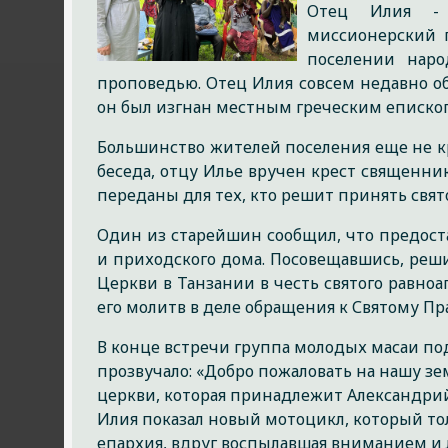
Отец Илия - п
миссионерский 
поселении нар
проповедью. Отец Илия совсем недавно о
он был изгнан местным греческим епископ
Большинство жителей поселения еще не к
беседа, отцу Илье вручен крест священни
переданы для тех, кто решит принять свято
Один из старейшин сообщил, что предоста
и приходского дома. Посовещавшись, реш
Церкви в Танзании в честь святого равноа
его молитв в деле обращения к Святому Пр
В конце встречи группа молодых масаи п
прозвучало: «Добро пожаловать на нашу зе
церкви, которая принадлежит Александрий
Илия показал новый мотоцикл, который тол
епархия, вдруг воспылавшая вниманием и 