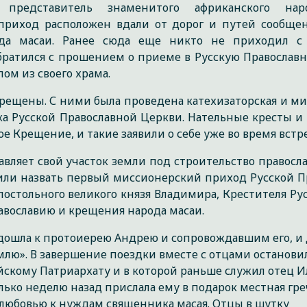
редставитель знаменитого африканского нар
приход расположен вдали от дорог и путей сообщен
ода масаи. Ранее сюда еще никто не приходил с
братился с прошением о приеме в Русскую Православн
ом из своего храма.
рещены. С ними была проведена катехизаторская и ми
ка Русской Православной Церкви. Нательные кресты 
е Крещение, и такие заявили о себе уже во время встр
вляет свой участок земли под строительство правосл
или назвать первый миссионерский приход Русской П
постольного великого князя Владимира, Крестителя Ру
авославию и крещения народа масаи.
одошла к протоиерею Андрею и сопровождавшим его, и
млю». В завершение поездки вместе с отцами останови
скому Патриархату и в которой раньше служил отец И
ько неделю назад прислала ему в подарок местная гре
любовью к нуждам священника масая. Отцы в шутку