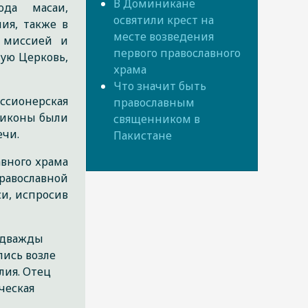
В Доминикане
ода масаи,
освятили крест на
ия, также в
месте возведения
 миссией и
первого православного
ую Церковь,
храма
Что значит быть
ссионерская
православным
и иконы были
священником в
ечи.
Пакистане
авного храма
равославной
си, испросив
 дважды
лись возле
лия. Отец
ческая