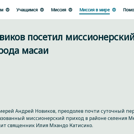
им
Учащимся
Миссия
Миссия в мире
Помо
виков посетил миссионерски
рода масаи
оиерей Андрей Новиков, преодолев почти суточный пер
азованный миссионерский приход в районе селения Ме
ит священник Илия Мхандо Катисико.