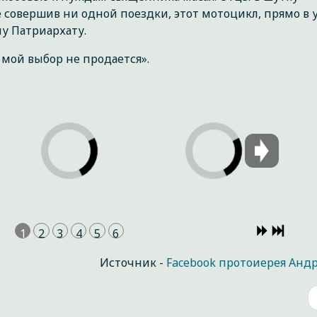
е совершив ни одной поездки, этот мотоцикл, прямо в
у Патриархату.
 мой выбор не продается».
1
2
3
4
5
6
Источник -
Facebook протоиерея Анд