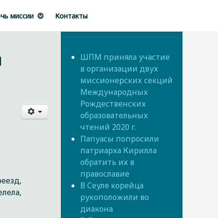
чь миссии
Контакты
й
ШПМ приняла участие
в организации двух
миссионерских секций
Международных
Рождественских
образовательных
чтений 2020 г.
Папуасы попросили
патриарха Кирилла
обратить их в
православие
еезд,
В Сеуле корейца
лела,
рукоположили во
диакона