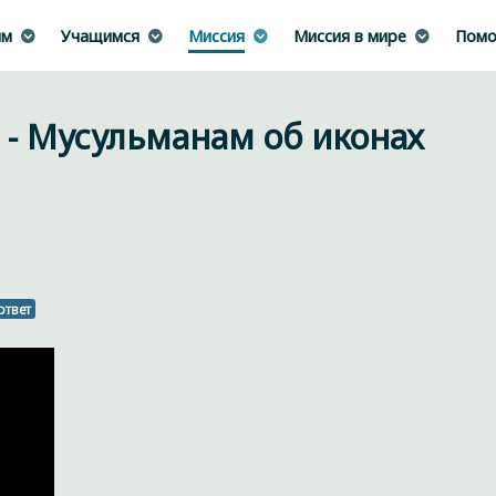
им
Учащимся
Миссия
Миссия в мире
Помо
 - Мусульманам об иконах
ответ