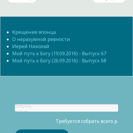
Крещение японца
О неразумной ревности
Иерей Николай
Мой путь к Богу (19.09.2016) - Выпуск 67
Мой путь к Богу (26.09.2016) - Выпуск 68
Собрано
Осталось
р.
собрать
0
Требуется собрать всего р.
р.