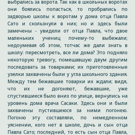
выбрались за ворота. Так как в школьных воротах
они боялись попасться, то пробрались по
задворью школы к воротам у дома отца Павла
Сато и скользнули в них; но и здесь были
замечены - увидели от отца Павла, что двое
маленьких учениц почему-то выбежали;
недоумевая об этом, тотчас же дали знать в
школу: пересмотреть, все ли дома? Это подняло
некоторую тревогу, помешавшую двум другим
последовать за товарками; их приготовленные
узелки захвачены были у угла школьного здания.
Между тем бежавшие товарки их ждали; видя,
что их не догоняют, бежавшие, уже
спустившиеся было вниз по улице, вернулись на
уровень дома врача Сасаки. Здесь они и были
захвачены пустившеюся за ними погонею.
Погоню эту составляли, по немедленном
уяснении, кого нет в школе, дочь и сын отца
Павла Сато; последний, то есть сын отца Павла,