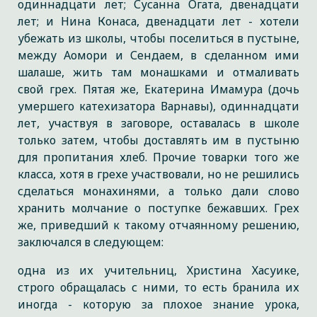
одиннадцати лет; Сусанна Огата, двенадцати
лет; и Нина Конаса, двенадцати лет - хотели
убежать из школы, чтобы поселиться в пустыне,
между Аомори и Сендаем, в сделанном ими
шалаше, жить там монашками и отмаливать
свой грех. Пятая же, Екатерина Имамура (дочь
умершего катехизатора Варнавы), одиннадцати
лет, участвуя в заговоре, оставалась в школе
только затем, чтобы доставлять им в пустыню
для пропитания хлеб. Прочие товарки того же
класса, хотя в грехе участвовали, но не решились
сделаться монахинями, а только дали слово
хранить молчание о поступке бежавших. Грех
же, приведший к такому отчаянному решению,
заключался в следующем:
одна из их учительниц, Христина Хасуике,
строго обращалась с ними, то есть бранила их
иногда - которую за плохое знание урока,