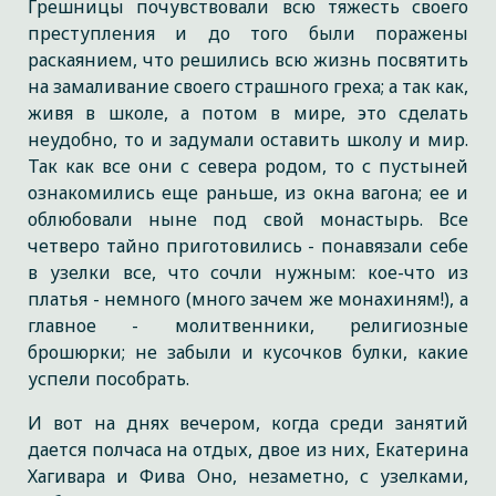
Грешницы почувствовали всю тяжесть своего
преступления и до того были поражены
раскаянием, что решились всю жизнь посвятить
на замаливание своего страшного греха; а так как,
живя в школе, а потом в мире, это сделать
неудобно, то и задумали оставить школу и мир.
Так как все они с севера родом, то с пустыней
ознакомились еще раньше, из окна вагона; ее и
облюбовали ныне под свой монастырь. Все
четверо тайно приготовились - понавязали себе
в узелки все, что сочли нужным: кое-что из
платья - немного (много зачем же монахиням!), а
главное - молитвенники, религиозные
брошюрки; не забыли и кусочков булки, какие
успели пособрать.
И вот на днях вечером, когда среди занятий
дается полчаса на отдых, двое из них, Екатерина
Хагивара и Фива Оно, незаметно, с узелками,