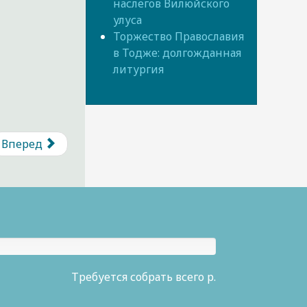
наслегов Вилюйского
улуса
Торжество Православия
в Тодже: долгожданная
литургия
Вперед
Требуется собрать всего р.