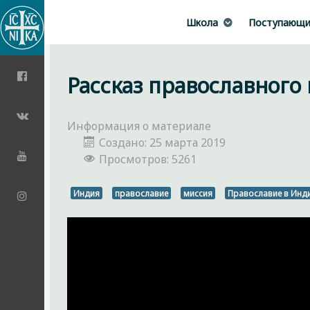
Школа
Поступающ
Рассказ православного
Информация о материале
Создано: 25 марта 2019
Просмотров: 5261
Индия
православие
миссия
Православие в Инд