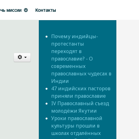
чь миссии
Контакты
Почему индийцы-
протестанты
переходят в
православие? - О
современных
православных чудесах в
Индии
47 индийских пасторов
приняли православие
IV Православный съезд
молодёжи Якутии
Уроки православной
культуры прошли в
школах отдалённых