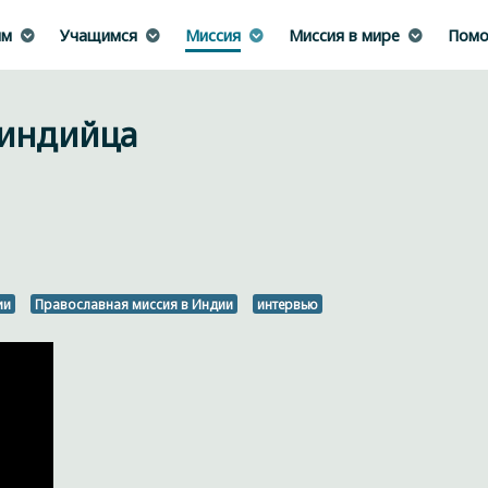
им
Учащимся
Миссия
Миссия в мире
Помо
 индийца
ии
Православная миссия в Индии
интервью