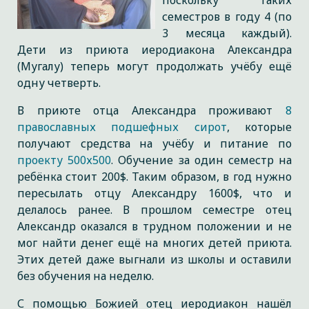
поскольку таких
семестров в году 4 (по
3 месяца каждый).
Дети из приюта иеродиакона Александра
(Мугалу) теперь могут продолжать учёбу ещё
одну четверть.
В приюте отца Александра проживают
8
православных подшефных сирот
, которые
получают средства на учёбу и питание по
проекту 500х500
. Обучение за один семестр на
ребёнка стоит 200$. Таким образом, в год нужно
пересылать отцу Александру 1600$, что и
делалось ранее. В прошлом семестре отец
Александр оказался в трудном положении и не
мог найти денег ещё на многих детей приюта.
Этих детей даже выгнали из школы и оставили
без обучения на неделю.
С помощью Божией отец иеродиакон нашёл