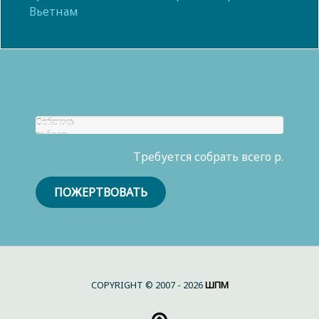
Вьетнам
Собрано
Осталось
р.
собрать
0
Требуется собрать всего р.
р.
ПОЖЕРТВОВАТЬ
COPYRIGHT © 2007 - 2026
ШПМ