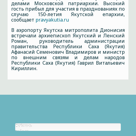
делами Московской патриархии. Высокий
гость прибыл для участия в празднованиях по
случаю 150-летия Якутской епархии,
сообщает
pravyakutia.ru
В аэропорту Якутска митрополита Дионисия
встречали архиепископ Якутский и Ленский
Роман, руководитель администрации
правительства Республики Саха (Якутия)
Афанасий Семенович Владимиров и министр
по внешним связям и делам народов
Республики Саха (Якутия) Гаврил Витальевич
Кириллин.
Собрано
Осталось
р.
собрать