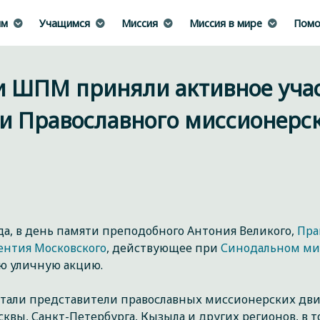
им
Учащимся
Миссия
Миссия в мире
Помо
и ШПМ приняли активное учас
и Православного миссионерск
ода, в день памяти преподобного Антония Великого,
Пра
ентия Московского
, действующее при
Синодальном ми
ю уличную акцию.
стали представители православных миссионерских дви
сквы, Санкт-Петербурга, Кызыла и других регионов, в