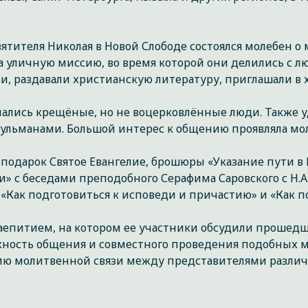
вятителя Николая в Новой Слободе состоялся молебен о
 уличную миссию, во время которой они делились с лю
ви, раздавали христианскую литературу, приглашали в 
чались крещёные, но не воцерковлённые люди. Также у
ульманами. Большой интерес к общению проявляла мол
подарок Святое Евангелие, брошюры «Указание пути в
и» с беседами преподобного Серафима Саровского с Н.А
 «Как подготовиться к исповеди и причастию» и «Как 
аепитием, на котором ее участники обсудили прошед
ность общения и совместного проведения подобных 
ию молитвенной связи между представителями разли