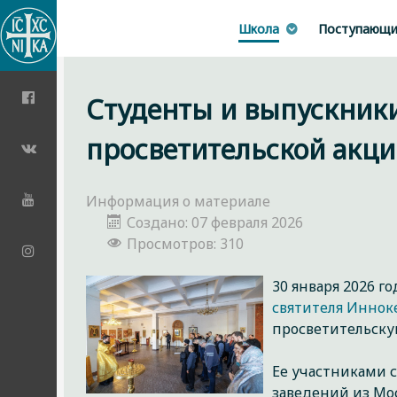
Школа
Поступающ
Студенты и выпускник
просветительской акци
Информация о материале
Создано: 07 февраля 2026
Просмотров: 310
30 января 2026 г
святителя Иннок
просветительску
Ее участниками 
заведений из Мо