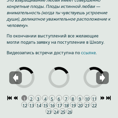
Это взвращивание любви имеет совершенно
конретные плоды. Плоды истинной любви —
внимательность (когда ты чувствуешь устроение
души), деликатное уважительное расположение к
человеку»
.
По окончании выступлений все желающие
могли подать заявку на поступление в Школу.
Видеозапись встречи доступна по
ссылке
.
1
2
3
4
5
6
7
8
9
10
11
12
13
14
15
16
17
18
19
20
21
22
23
24
25
26