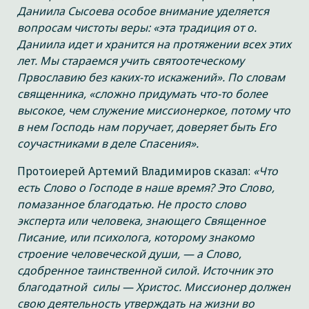
Даниила Сысоева особое внимание уделяется
вопросам чистоты веры: «эта традиция от о.
Даниила идет и хранится на протяжении всех этих
лет. Мы стараемся учить святоотеческому
Првославию без каких-то искажений». По словам
священника, «сложно придумать что-то более
высокое, чем служение миссионеркое, потому что
в нем Господь нам поручает, доверяет быть Его
соучастниками в деле Спасения».
Протоиерей Артемий Владимиров сказал:
«Что
есть Слово о Господе в наше время? Это Слово,
помазанное благодатью. Не просто слово
эксперта или человека, знающего Священное
Писание, или психолога, которому знакомо
строение человеческой души, — а Слово,
сдобренное таинственной силой. Источник это
благодатной силы — Христос. Миссионер должен
свою деятельность утверждать на жизни во