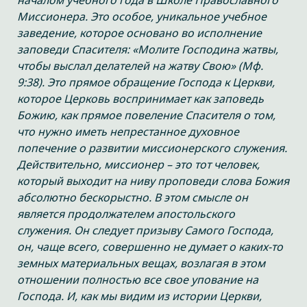
началом учебного года в Школе Православного
Миссионера. Это особое, уникальное учебное
заведение, которое основано во исполнение
заповеди Спасителя: «Молите Господина жатвы,
чтобы выслал делателей на жатву Свою» (Мф.
9:38). Это прямое обращение Господа к Церкви,
которое Церковь воспринимает как заповедь
Божию, как прямое повеление Спасителя о том,
что нужно иметь непрестанное духовное
попечение о развитии миссионерского служения.
Действительно, миссионер – это тот человек,
который выходит на ниву проповеди слова Божия
абсолютно бескорыстно. В этом смысле он
является продолжателем апостольского
служения. Он следует призыву Самого Господа,
он, чаще всего, совершенно не думает о каких-то
земных материальных вещах, возлагая в этом
отношении полностью все свое упование на
Господа. И, как мы видим из истории Церкви,