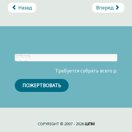
Назад
Вперед
Собрано
Осталось
р.
собрать
0
Требуется собрать всего р.
р.
ПОЖЕРТВОВАТЬ
COPYRIGHT © 2007 - 2026
ШПМ