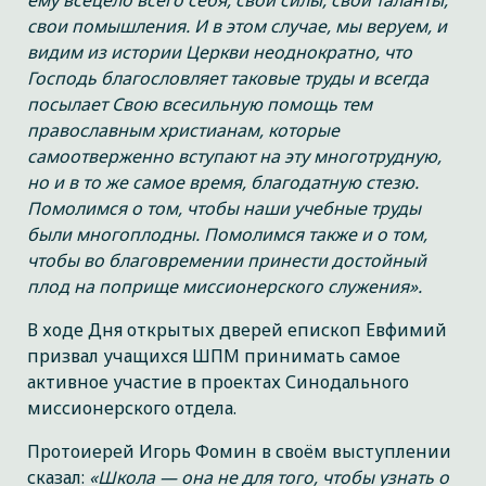
ему всецело всего себя, свои силы, свои таланты,
свои помышления. И в этом случае, мы веруем, и
видим из истории Церкви неоднократно, что
Господь благословляет таковые труды и всегда
посылает Свою всесильную помощь тем
православным христианам, которые
самоотверженно вступают на эту многотрудную,
но и в то же самое время, благодатную стезю.
Помолимся о том, чтобы наши учебные труды
были многоплодны. Помолимся также и о том,
чтобы во благовремении принести достойный
плод на поприще миссионерского служения».
В ходе Дня открытых дверей епископ Евфимий
призвал учащихся ШПМ принимать самое
активное участие в проектах Синодального
миссионерского отдела.
Протоиерей Игорь Фомин в своём выступлении
сказал:
«Школа — она не для того, чтобы узнать о