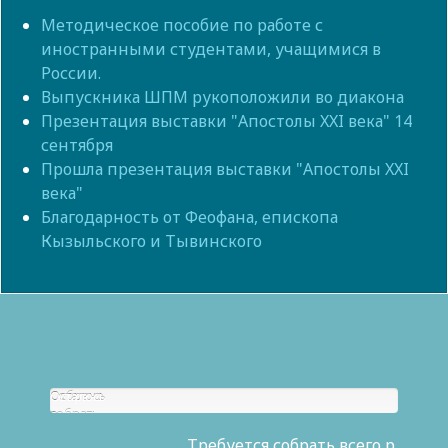
Методическое пособие по работе с
иностранными студентами, учащимися в
России.
Выпускника ШПМ рукоположили во диакона
Презентация выставки "Апостолы XXI века" 14
сентября
Прошла презентация выставки "Апостолы XXI
века"
Благодарность от Феофана, епископа
Кызыльского и Тывинского
Собрано
Осталось
р.
собрать
0
Требуется собрать всего р.