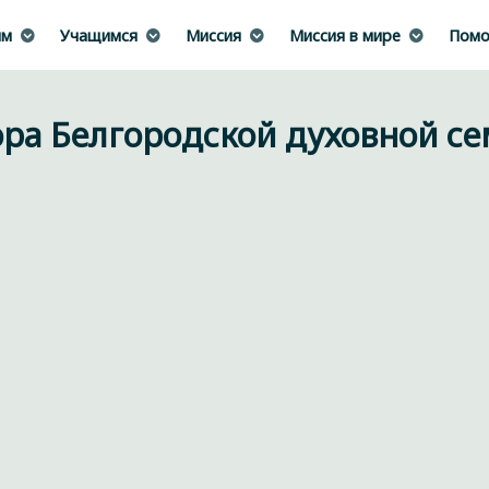
им
Учащимся
Миссия
Миссия в мире
Помо
ора Белгородской духовной с