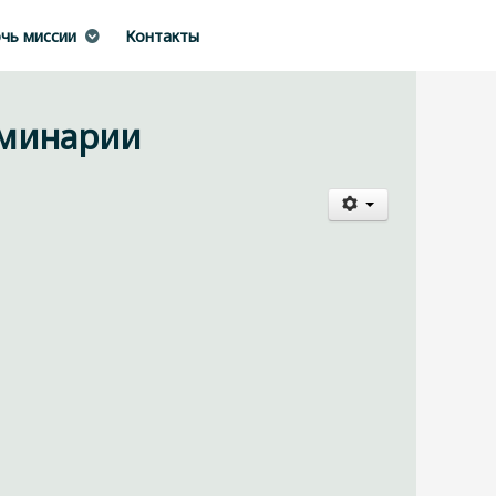
чь миссии
Контакты
еминарии