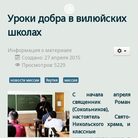
Уроки добра в вилюйских
школах
Информация о материале
Создано: 27 апреля 2015
Просмотров: 5229
новости миссии
Якутия
миссия
С начала апреля
священник Роман
(Сокольников),
настоятель Свято-
Никольского храма, и
классные