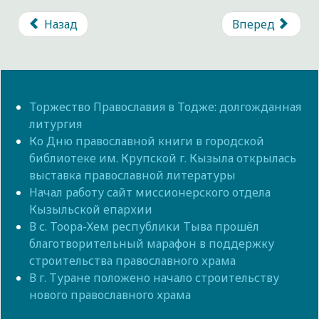
Назад
Вперед
Торжество Православия в Тодже: долгожданная
литургия
Ко Дню православной книги в городской
библиотеке им. Крупской г. Кызыла открылась
выставка православной литературы
Начал работу сайт миссионерского отдела
Кызыльской епархии
В с. Тоора-Хем республики Тыва прошёл
благотворительный марафон в поддержку
строительства православного храма
В г. Туране положено начало строительству
нового православного храма