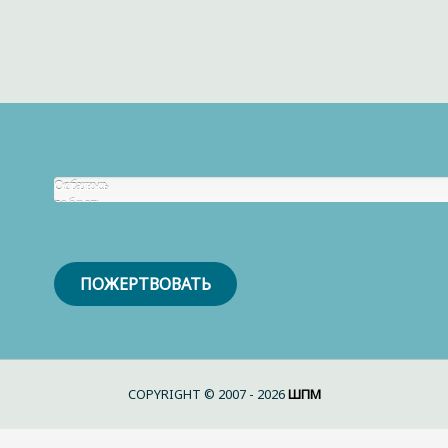
Собрано
Осталось
р.
собрать
0
р.
ПОЖЕРТВОВАТЬ
COPYRIGHT © 2007 - 2026
ШПМ