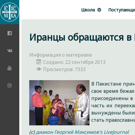
Школа
Поступающ
Иранцы обращаются в 
Информация о материале
Создано: 22 сентября 2013
Просмотров: 7333
В Пакистане прин
свое время бежал
присоединены в 
часть их перееха
вынуждены были и
стать православн
(с)
диакон Георгий Максимов's LiveJournal