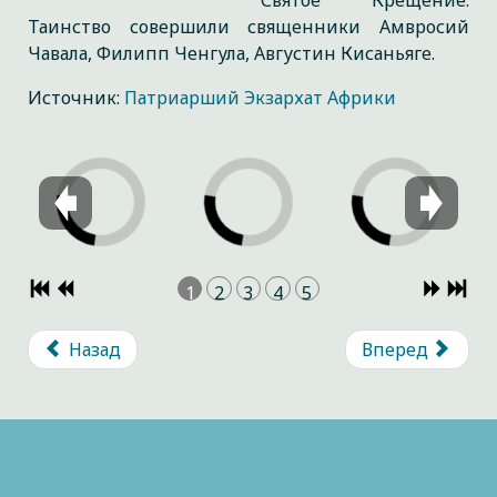
Святое Крещение.
Таинство совершили священники Амвросий
Чавала, Филипп Ченгула, Августин Кисаньяге.
Источник:
Патриарший Экзархат Африки
1
2
3
4
5
Назад
Вперед