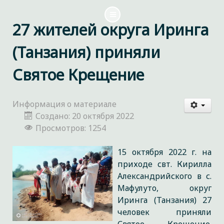
27 жителей округа Иринга
(Танзания) приняли
Святое Крещение
Информация о материале
Создано: 20 октября 2022
Просмотров: 1254
15 октября 2022 г. на
приходе свт. Кирилла
Александрийского в с.
Мафулуто, округ
Иринга (Танзания) 27
человек приняли