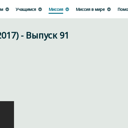
им
Учащимся
Миссия
Миссия в мире
Помо
2017) - Выпуск 91