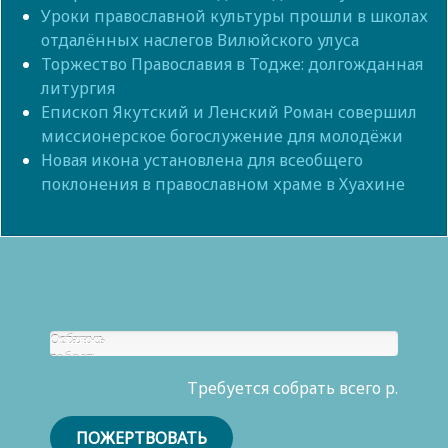
Уроки православной культуры прошли в школах
отдалённых наслегов Вилюйского улуса
Торжество Православия в Тодже: долгожданная
литургия
Епископ Якутский и Ленский Роман совершил
миссионерское богослужение для молодёжи
Новая икона установлена для всеобщего
поклонения в православном храме в Хуахине
Собрано
Осталось
р.
собрать
0
Требуется собрать всего р.
р.
ПОЖЕРТВОВАТЬ