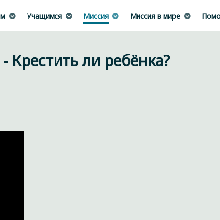
им
Учащимся
Миссия
Миссия в мире
Помо
- Крестить ли ребёнка?