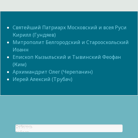
Святейший Патриарх Московский и всея Руси
Кирилл (Гундяев)
Митрополит Белгородский и Старооскольский
Иоанн
Епископ Кызыльский и Тывинский Феофан
(Ким)
Архимандрит Олег (Черепанин)
Иерей Алексий (Трубач)
Собрано
Осталось
р.
собрать