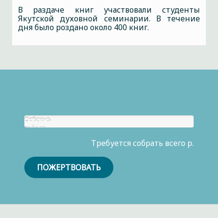
В раздаче книг участвовали студенты
Якутской духовной семинарии. В течение
дня было роздано около 400 книг.
Собрано
Осталось
р.
собрать
0
Требуется собрать всего р.
р.
ПОЖЕРТВОВАТЬ