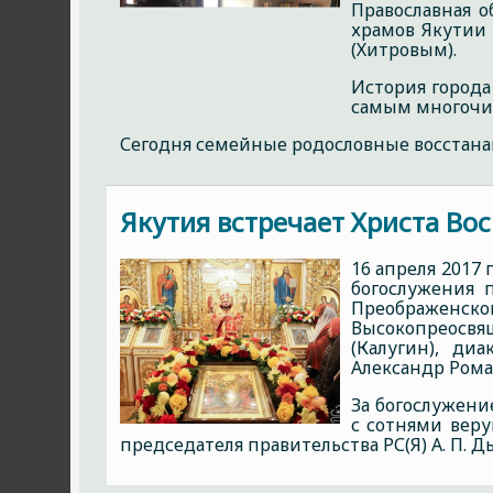
Православная о
храмов Якутии
(Хитровым).
История города
самым многочи
Сегодня семейные родословные восстана
Якутия встречает Христа Вос
16 апреля 2017
богослужения 
Преображенск
Высокопреосвя
(Калугин), ди
Александр Ром
За богослужени
с сотнями веру
председателя правительства РС(Я) А. П. Д