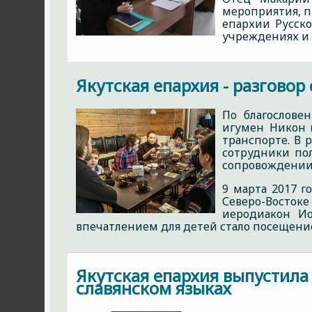
мероприятия, п
епархии Русск
учреждениях и 
Якутская епархия - разговор
По благослове
игумен Никон 
транспорте. В
сотрудники пол
сопровождении 
9 марта 2017 
Северо-Восток
иеродиакон Ио
впечатлением для детей стало посещение 
Якутская епархия выпустила
славянском языках