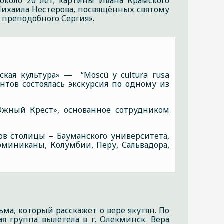
около 20 лет; картины Ивана Крамского
 Михаила Нестерова, посвящённых святому
 преподобного Сергия».
ская культура» — “Moscú y cultura rusa
нтов состоялась экскурсия по одному из
Южный Крест», основанное сотрудником
ов столицы – Бауманского университета,
миниканы, Колумбии, Перу, Сальвадора,
ма, который расскажет о вере якутян. По
я группа вылетела в г. Олекминск. Вера