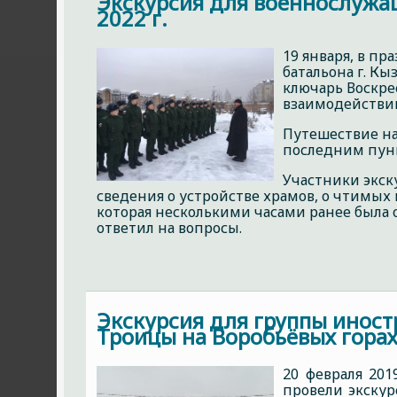
Экскурсия для военнослужащ
2022 г.
19 января, в п
батальона г. К
ключарь Воскре
взаимодействи
Путешествие на
последним пунк
Участники экск
сведения о устройстве храмов, о чтимых
которая несколькими часами ранее была 
ответил на вопросы.
Экскурсия для группы инос
Троицы на Воробьёвых гора
20 февраля 20
провели экску