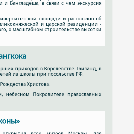
и и Бангладеша, в связи с чем экскурсия
иверситетской площади и рассказано об
великокняжеской и царской резиденции -
ого, о масштабном строительстве высотки
Бангкока
арших приходов в Королевстве Таиланд, в
детей из школы при посольстве РФ.
Рождества Христова.
м, небесном Покровителе православных
иконы»
 открытия всех музеев Москвы, для