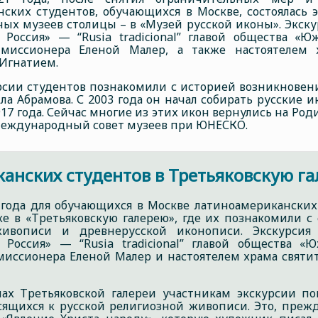
ских студентов, обучающихся в Москве, состоялась 
ых музеев столицы – в «Музей русской иконы». Экску
 Россия» — “Rusia tradicional” главой общества 
 миссионера Еленой Малер, а также настоятелем 
Игнатием.
рсии студентов познакомили с историей возникновения
а Абрамова. С 2003 года он начал собирать русские и
17 года. Сейчас многие из этих икон вернулись на Род
 Международный совет музеев при ЮНЕСКО.
анских студентов в Третьяковскую гал
 года для обучающихся в Москве латиноамериканских
ке в «Третьяковскую галерею», где их познакомили 
живописи и древнерусской иконописи. Экскурсия
 Россия» — “Rusia tradicional” главой общества
миссионера Еленой Малер и настоятелем храма свят
лах Третьяковской галереи участникам экскурсии по
сящихся к русской религиозной живописи. Это, прежд