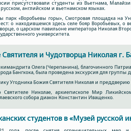
урсии присутствовали студенты из Вьетнама, Малайзи
 русском, английском и вьетнамском языках.
ы парк «Воробьевы горы», Смотровая площадка на Ун
ест: о находившемся здесь селе бояр Воробьёвых, о 
ворце, о царском павильоне императора Николая Втор
сударственного университета.
 Святителя и Чудотворца Николая г. 
архимандрита Олега (Черепанина), благочинного Патри
рода Бангкока, была проведена экскурсия для группы 
ику Угодника Божия Святителя Николая и преддверию 
о Святителе Николае, архиепископе Мир Ликийско
лаевского собора диакон Константин Иващенко.
анских студентов в «Музей русской 
21 года, после снятия ограничительных мер и