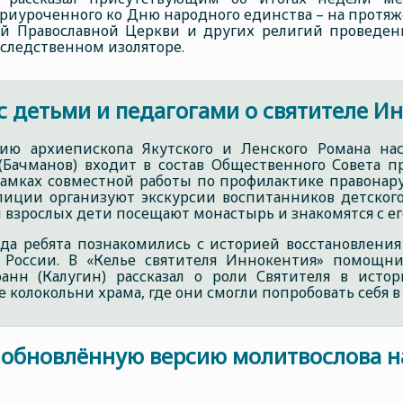
риуроченного ко Дню народного единства – на протя
ой Православной Церкви и других религий проведен
следственном изоляторе.
 с детьми и педагогами о святителе И
нию архиепископа Якутского и Ленского Романа нас
(Бачманов) входит в состав Общественного Совета 
 рамках совместной работы по профилактике правона
иции организуют экскурсии воспитанников детского
взрослых дети посещают монастырь и знакомятся с ег
года ребята познакомились с историей восстановлен
е России. В «Келье святителя Иннокентия» помощни
анн (Калугин) рассказал о роли Святителя в исто
колокольни храма, где они смогли попробовать себя в
 обновлённую версию молитвослова на