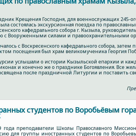
их по православным храмам Кызыла, 
раздник Крещения Господня, для военнослужащих 245-о
ызыла состоялась экскурсионная поездка по православн
сенского кафедрального собора г. Кызыла, руководител
ю с Вооруженными силами и правоохранительными орг
чалось с Воскресенского кафедрального собора, затем 
том посещения был храм великомученика Георгия Поб
урсии услышали о истории Кызыльской епархии и кажд
 иконах и конечно же о празднике Богоявления. Все же
освящена после праздничной Литургии и поставить св
Пре
транных студентов по Воробьёвым гор
х
19 года преподаватели Школы Православного Миссио
рсию для группы иностранных студентов по Воробьев