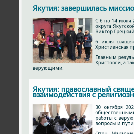
Якутия: завершилась миссио
С 6 по 14 июля
округа Якутск
Виктор Грецкий 
6 июля священ
Христианская пр
Главным резул
Христовой, а т
верующими.
Якутия: православный свяще
взаимодействия с религиоз
30 октября 20
общественными
работы с веру
вопросы и пути
Отец Макарий