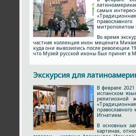
латиноамерикан
самых интересн
«Традиционная
православного
митрополитом 
Во время экску
частная коллекция икон мецената Михаил
куда они вывозились после революции 19
что Музей русской иконы был принят в
Экскурсия для латиноамерик
В феврале 2021
испанском язы
религиозной 
«Традиционная
православного 
Игнатием.
В основных за
картинах, отно