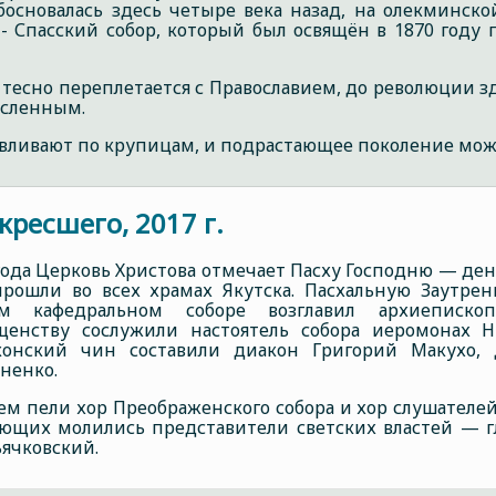
босновалась здесь четыре века назад, на олекминс
 - Спасский собор, который был освящён в 1870 год
 тесно переплетается с Православием, до революции зд
сленным.
вливают по крупицам, и подрастающее поколение може
кресшего, 2017 г.
 года Церковь Христова отмечает Пасху Господню — ден
прошли во всех храмах Якутска. Пасхальную Заутр
ом кафедральном соборе возглавил архиеписк
щенству сослужили настоятель собора иеромонах 
аконский чин составили диакон Григорий Макухо,
аненко.
ем пели хор Преображенского собора и хор слушателе
ющих молились представители светских властей — гла
ьячковский.