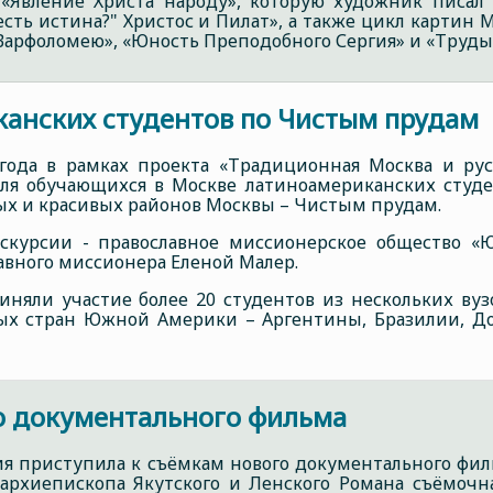
 «Явление Христа народу», которую художник писал 
 есть истина?" Христос и Пилат», а также цикл картин
Варфоломею», «Юность Преподобного Сергия» и «Труды
канских студентов по Чистым прудам
года в рамках проекта «Традиционная Москва и рус
 для обучающихся в Москве латиноамериканских студе
х и красивых районов Москвы – Чистым прудам.
кскурсии - православное миссионерское общество «
вного миссионера Еленой Малер.
иняли участие более 20 студентов из нескольких вуз
х стран Южной Америки – Аргентины, Бразилии, До
го документального фильма
ия приступила к съёмкам нового документального филь
архиепископа Якутского и Ленского Романа съёмочна