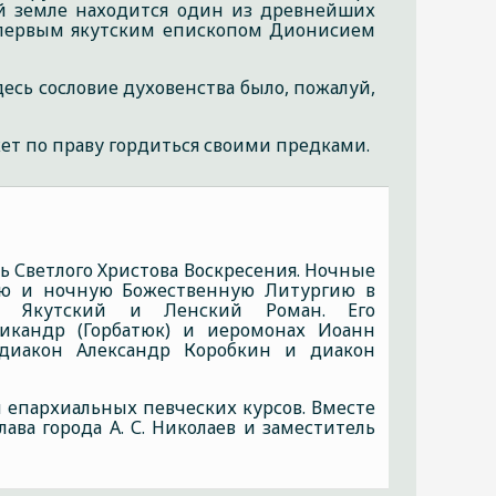
кой земле находится один из древнейших
у первым якутским епископом Дионисием
есь сословие духовенства было, пожалуй,
т по праву гордиться своими предками.
ь Светлого Христова Воскресения. Ночные
еню и ночную Божественную Литургию в
оп Якутский и Ленский Роман. Его
Никандр (Горбатюк) и иеромонах Иоанн
 диакон Александр Коробкин и диакон
й епархиальных певческих курсов. Вместе
ва города А. С. Николаев и заместитель