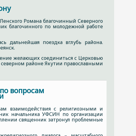
ону
и Ленского Романа благочинный Северного
ник благочинного по молодежной работе
сь дальнейшая поездка вглубь района.
еянск.
щение желающих соединиться с Церковью
в северном районе Якутии православными
 по вопросам
и
осам взаимодействия с религиозными и
ник начальника УФСИН по организации
уплении священник затронул проблемные
жрелигиозного диалога – масштабного