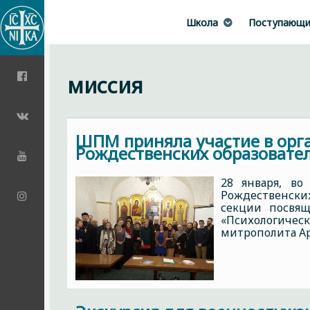
Школа
Поступающ
миссия
ШПМ приняла участие в орг
Рождественских образовател
28 января, во
Рождественских
секции посвящ
«Психологичес
митрополита Ар