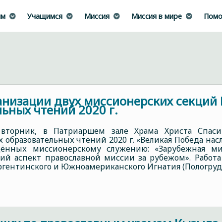
им
Учащимся
Миссия
Миссия в мире
Помо
анизации двух миссионерских секци
ьных чтений 2020 г.
 вторник, в Патриаршем зале Храма Христа Спаси
 образовательных чтений 2020 г. «Великая Победа нас
ённых миссионерскому служению: «Зарубежная ми
кий аспект православной миссии за рубежом». Работ
гентинского и Южноамериканского Игнатия (Пологрудо