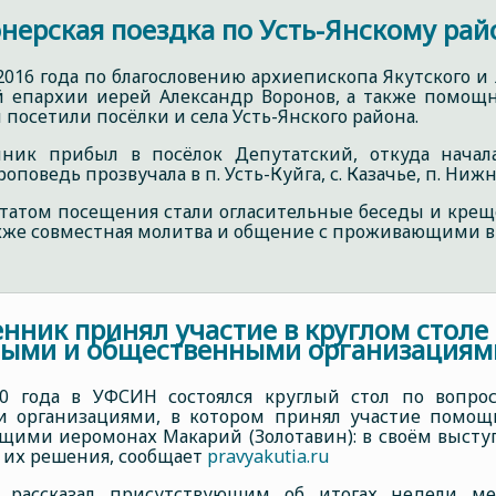
нерская поездка по Усть-Янскому рай
 2016 года по благословению архиепископа Якутского 
ой епархии иерей Александр Воронов, а также помощ
посетили посёлки и села Усть-Янского района.
ник прибыл в посёлок Депутатский, откуда начала
оповедь прозвучала в п. Усть-Куйга, с. Казачье, п. Нижн
ьтатом посещения стали огласительные беседы и кре
акже совместная молитва и общение с проживающими 
нник принял участие в круглом столе
ными и общественными организациям
20 года в УФСИН состоялся круглый стол по вопр
 организациями, в котором принял участие помощ
ющими иеромонах Макарий (Золотавин): в своём выст
 их решения, сообщает
pravyakutia.ru
 рассказал присутствующим об итогах недели ме