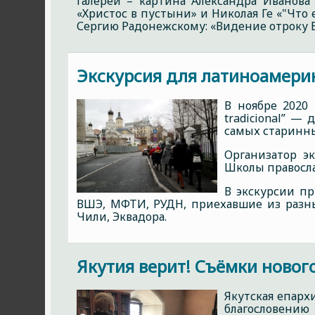
галереи – картина Александра Иванова
«Христос в пустыни» и Николая Ге «"Что
Сергию Радонежскому: «Видение отроку 
Экскурсия для латиноамери
В ноябре 2020 
tradicional” —
самых старинны
Организатор э
Школы правосла
В экскурсии пр
ВШЭ, МФТИ, РУДН, приехавшие из разны
Чили, Эквадора.
Якутия верит! Съёмки ново
Якутская епарх
благословению 