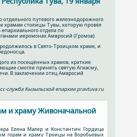
Республика Тува, 19 января
го отдельного путевого железнодорожного
ым храмам столицы Тувы, которую провёл
ь епархиального отдела по
анами иеромонах Амвросий (Громов).
продолжилось в Свято-Троицком храме, и
едоносца.
ого из посещённых храмов, краткие
лающие смогли принять святую Агиасму,
ечи. В заключении отец Амвросий
сс-служба Кызыльской епархии pravtuva.ru
ам и храму Живоначальной
нера Елена Малер и Константин Гордица
ым горам и храму Троицы на Воробьевых