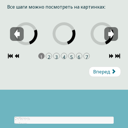
Все шаги можно посмотреть на картинках:
1
2
3
4
5
6
7
Вперед
Собрано
Осталось
р.
собрать