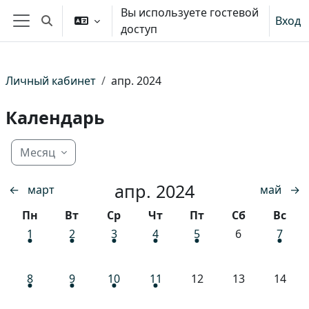
Перейти к основному содержанию
Вы используете гостевой
Вход
Изменить данные поисковой строки
доступ
Боковая панель
Личный кабинет
апр. 2024
Календарь
Месяц
апр. 2024
←
март
май
→
Понедельник
Вторник
Среда
Четверг
Пятница
Суббота
Воскр
Пн
Вт
Ср
Чт
Пт
Сб
Вс
1 событие, понедельник 1 апреля
1 событие, вторник 2 апреля
Событий: 2, среда 3 апреля
Событий: 2, четверг 4 апреля
1 событие, пятница 5 
Нет событий, с
1 собы
1
2
3
4
5
6
7
1 событие, понедельник 8 апреля
1 событие, вторник 9 апреля
Событий: 2, среда 10 апреля
Событий: 2, четверг 11 апрел
Нет событий, пятница
Нет событий, 
Нет со
8
9
10
11
12
13
14