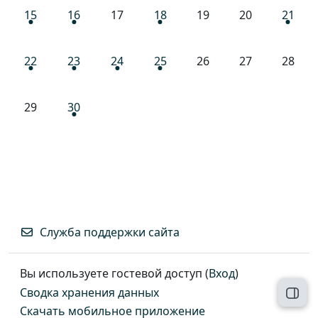
Событий: 2, понедельник 15 апреля
Событий: 2, вторник 16 апреля
Нет событий, среда 17 апреля
Событий: 2, четверг 18 апрел
Нет событий, пятница
Нет событий, 
1 собы
15
16
17
18
19
20
21
Событий: 2, понедельник 22 апреля
1 событие, вторник 23 апреля
Событий: 2, среда 24 апреля
1 событие, четверг 25 апреля
Нет событий, пятница
Нет событий, 
Нет со
22
23
24
25
26
27
28
Нет событий, понедельник 29 апреля
1 событие, вторник 30 апреля
29
30
Служба поддержки сайта
Вы используете гостевой доступ (
Вход
)
Сводка хранения данных
Откр
Скачать мобильное приложение