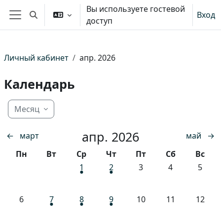
Перейти к основному содержанию
Вы используете гостевой
Вход
Изменить данные поисковой строки
доступ
Боковая панель
Личный кабинет
апр. 2026
Календарь
Месяц
апр. 2026
←
март
май
→
Понедельник
Вторник
Среда
Четверг
Пятница
Суббота
Воскр
Пн
Вт
Ср
Чт
Пт
Сб
Вс
Событий: 2, среда 1 апреля
1 событие, четверг 2 апреля
Нет событий, пятница
Нет событий, с
Нет со
1
2
3
4
5
Нет событий, понедельник 6 апреля
1 событие, вторник 7 апреля
1 событие, среда 8 апреля
1 событие, четверг 9 апреля
Нет событий, пятница
Нет событий, 
Нет со
6
7
8
9
10
11
12